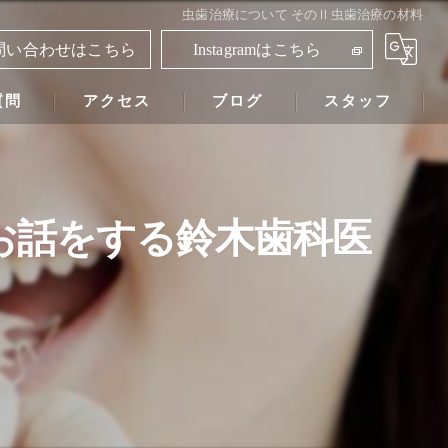
虫歯治療について そのⅡ虫歯治療の材料
問い合わせはこちら
Instagramはこちら
質問
アクセス
ブログ
スタッフ
鈴木歯科医院
お話をする鈴木歯科医