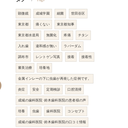
顕微鏡
成城学園
細菌
世田谷区
東京都
痛くない
東京都知事
東京都水道局
無菌化
疼痛
チタン
入れ歯
違和感が無い
ラバーダム
調布市
レントゲン写真
接着
接着性
審美治療
培養地
金属インレーの下に虫歯が再発した症例です。
炎症
安全
定期検診
口腔清掃
成城の歯科医院･鈴木歯科医院の患者様の声
培養
虫歯
歯科医院
コンセプト
成城の歯科医院･鈴木歯科医院の口コミ情報