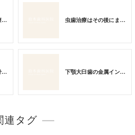
虫歯の治療は歯科治療の基本です。ここをしっかり押さえないとつぎつぎに問題を起こします。虫歯治療にはじっくりと時間をかるべきです。
虫歯治療はその後にまた再発しない様な治療をするべきです。その点、昔からの金属を詰める治療法は避けるべきです。
奥の歯の部分は顎の骨の量が少なかったので、手前だけインプラントを入れ、奥には入れ歯を入れました。
下顎大臼歯の金属インレー下に虫歯の再発が進行していました。昔の治療法は新しくした方が良い場合があります。
関連タグ