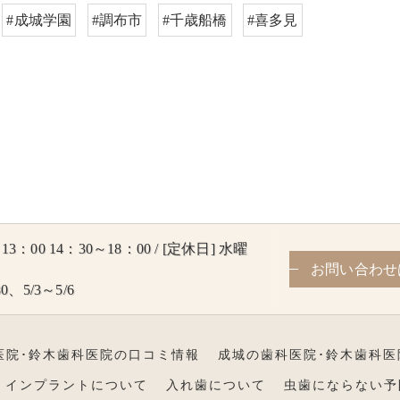
#成城学園
#調布市
#千歳船橋
#喜多見
3：00 14：30～18：00 / [定休日] 水曜
お問い合わせ
0、5/3～5/6
医院･鈴木歯科医院の口コミ情報
成城の歯科医院･鈴木歯科医
インプラントについて
入れ歯について
虫歯にならない予