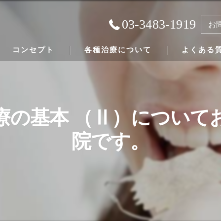
03-3483-1919
お
コンセプト
各種治療について
よくある
成城の歯科医院･鈴木歯科医院の口コミ情報
虫歯治療の最も大切な事について
成城の歯科医院･鈴木歯科医院の患者様の声
根管治療
療の基本 （Ⅱ）について
インプラントについて
院です。
入れ歯について
虫歯にならない予防法について
歯科にまつわる健康法について