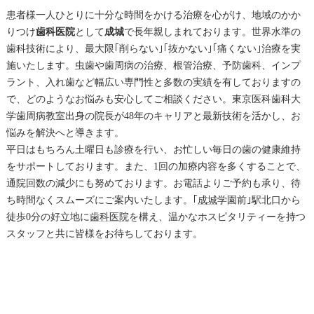
患者様一人ひとりに十分な時間をかける治療を心がけ、地域のかか
りつけ
歯科医院
として
成城
で長年親しまれております。世界水準の
歯科技術により、最大限｢削らない｣｢抜かない｣｢痛くない｣治療を実
施いたします。虫歯や歯周病の治療、根管治療、予防歯科、インプ
ラント、入れ歯など幅広い専門性と多数の実績を有しておりますの
で、どのようなお悩みも安心してご相談ください。東京医科歯科大
学歯周病教室出身の院長が48年のキャリアと最新技術を活かし、お
悩みを解決へと導きます。
平日はもちろん土曜日も診療を行い、お忙しい毎日の歯の健康維持
をサポートしております。また、1回の加療内容を多くすることで、
通院回数の減少にも努めております。お電話よりご予約も承り、待
ち時間なくスムーズにご案内いたします。｢
成城
学園前｣駅北口から
徒歩0分の好立地に
歯科医院
を構え、温かなホスピタリティーを持つ
スタッフと共に皆様をお待ちしております。