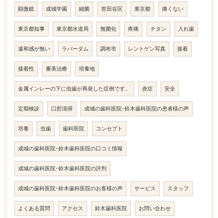
顕微鏡
成城学園
細菌
世田谷区
東京都
痛くない
東京都知事
東京都水道局
無菌化
疼痛
チタン
入れ歯
違和感が無い
ラバーダム
調布市
レントゲン写真
接着
接着性
審美治療
培養地
金属インレーの下に虫歯が再発した症例です。
炎症
安全
定期検診
口腔清掃
成城の歯科医院･鈴木歯科医院の患者様の声
培養
虫歯
歯科医院
コンセプト
成城の歯科医院･鈴木歯科医院の口コミ情報
成城の歯科医院･鈴木歯科医院の評判
成城の歯科医院･鈴木歯科医院のお客様の声
サービス
スタッフ
よくある質問
アクセス
鈴木歯科医院
お問い合わせ