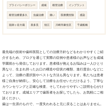
プライバシーポリシー
成城
根管治療
インプラント
根管治療要多久
虫歯治療
痛い
医療費控除
感染
祖師ヶ谷大蔵
喜多見
狛江
川崎市麻生区
千歳船橋
最先端の技術や歯科医院としての治療方針などをわかりやすくご紹
介するため、ブログを通じて実際の症例や患者様のお声などを成城
学園前から発信しております。患者様が抱えるお悩みは一人ひとり
異なり、生まれ持ったお口の構造や症状の種類、進行度合いなどに
よって、治療の選択肢やベストな方法も異なります。私たちは患者
様ご自身が納得し、安心して治療をお任せいただけるよう、丁寧な
カウンセリングと正確な検査、そしてわかりやすいご説明を心がけ
ております。成城エリアで歯医者をお探しでしたら、お気軽にご相
談ください。
歯は一生涯のもので、一度失われると元に戻ることはありません。