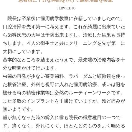
患者様に十分な時間をかけて最新治療を実施
SERVICE 03
院長は卒業後に歯周病学教室に在籍していましたので、
口腔清掃を先ず第一に考えます。これが綺麗に出来ていた
ら歯科疾患の大半は予防出来ますし、治療した結果も長持
ちします。４人の衛生士と共にクリーニングを先ず第一に
大切にしています。
基本的なところを踏まえたうえで、最先端の治療内容を十
分な時間かけて行います。
虫歯の再発が少ない審美歯科、ラバーダムと顕微鏡を使っ
た根管治療、外科も視野に入れた歯周病治療、或いは冠を
被せる時の精密作業等は必然のルーティーンワークです。
また多数のインプラントを手掛けていますが、殆ど痛みが
無いようです。
歯が無くなった時の総入れ歯も院長の得意種目の一つで
す。痛くなく、外れにくく、ほとんどのものをよく噛める