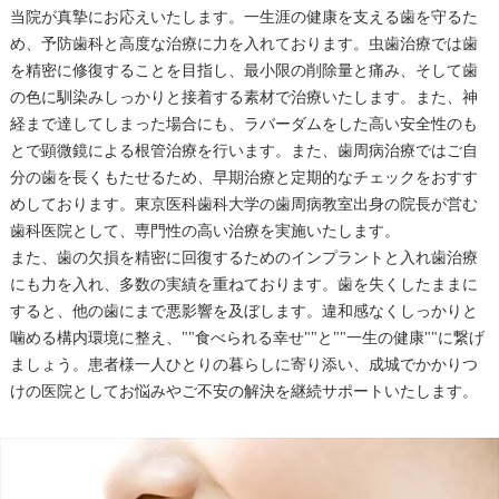
当院が真摯にお応えいたします。一生涯の健康を支える歯を守るた
め、予防歯科と高度な治療に力を入れております。虫歯治療では歯
を精密に修復することを目指し、最小限の削除量と痛み、そして歯
の色に馴染みしっかりと接着する素材で治療いたします。また、神
経まで達してしまった場合にも、ラバーダムをした高い安全性のも
とで顕微鏡による根管治療を行います。また、歯周病治療ではご自
分の歯を長くもたせるため、早期治療と定期的なチェックをおすす
めしております。東京医科歯科大学の歯周病教室出身の院長が営む
歯科医院として、専門性の高い治療を実施いたします。
また、歯の欠損を精密に回復するためのインプラントと入れ歯治療
にも力を入れ、多数の実績を重ねております。歯を失くしたままに
すると、他の歯にまで悪影響を及ぼします。違和感なくしっかりと
噛める構内環境に整え、""食べられる幸せ""と""一生の健康""に繋げ
ましょう。患者様一人ひとりの暮らしに寄り添い、成城でかかりつ
けの医院としてお悩みやご不安の解決を継続サポートいたします。