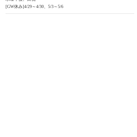
[GW休み]4/29～4/30、5/3～5/6