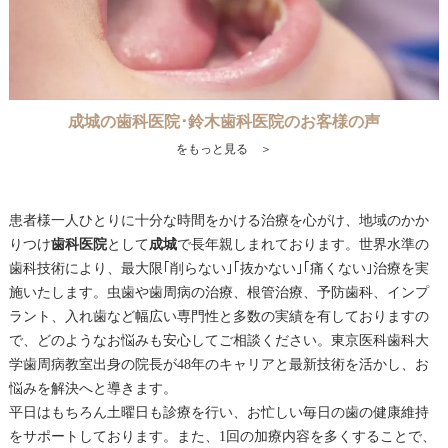
成城の歯科医院･鈴木歯科医院のお客様の声
をもっと見る ＞
患者様一人ひとりに十分な時間をかける治療を心がけ、地域のかか
りつけ
歯科医院
として
成城
で長年親しまれております。世界水準の
歯科技術により、最大限｢削らない｣｢抜かない｣｢痛くない｣治療を実
施いたします。虫歯や歯周病の治療、根管治療、予防歯科、インプ
ラント、入れ歯など幅広い専門性と多数の実績を有しておりますの
で、どのようなお悩みも安心してご相談ください。東京医科歯科大
学歯周病教室出身の院長が48年のキャリアと最新技術を活かし、お
悩みを解決へと導きます。
平日はもちろん土曜日も診療を行い、お忙しい毎日の歯の健康維持
をサポートしております。また、1回の加療内容を多くすることで、