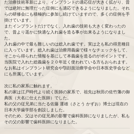
た治療技術革新により、インプラントの適応症が大きく拡がり、昔
では絶対に無理だった症例にも適応できるようになりました。それ
らの研修会にも積極的に参加し続けていますので、多くの症例を手
掛けています。
またインプラントだけでなく、入れ歯の技術も大きく変わったの
で、昔より遥かに快適な入れ歯を造る事が出来るようになりまし
た。
入れ歯の中で最も難しいのは総入れ歯です。実は之も私の得意種目
に入っています。総入れ歯は治療用義歯で様々なチェックをして、
そこから得られた情報を基にして本義歯を造るのがポイントです。
当医院で入れた総義歯を２０年近く使われている方もおられます。
なお私はインプラント研究会や顎顔面治療学会や日本医史学会など
にも所属しています。
次に私の家系に触れます。
私の家は江戸時代より続く医師の家系で、祖先は秋田の佐竹藩の御
典医（大名に仕えた医師）でした。
私の父の従兄弟に当たる佐藤 運雄（さとう かずお）博士は現在の
日本大学歯学部を創設しました。
そのため、父はその従兄弟の影響で歯科医師になりましたが、私も
その父の影響で歯科医師になりました。