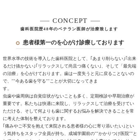
CONCEPT
歯科医院歴48年のベテラン医師が治療致します
患者様第一のを心がけ診療しております
世界水準の技術を導入した歯科医院として、｢あまり削らない｣｢出来
るだけ抜かない｣｢リラックスして尚且つ痛くない｣、そして「最先端
の治療」を心がけております。歯は一度失うと元に戻ることないの
で、""今ある歯を守る""ことが大切になってきま
す。
虫歯や歯周病は自覚症状がないことも多く、定期検診や早期治療が
重要です。私たちは快適に来院し、リラックスして治療を受けてい
ただける、そして何よりも歯に関するお悩みを解決できることを常
に考えた体制を整えております。
｢痛みやご不安を抱えて来院される患者様の心に寄り添いたい｣とい
う気持ちをスタッフ全員が持ち、成城学園前の""かかりつけ医院""と