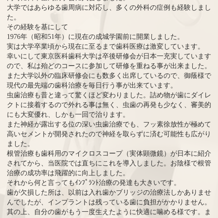
大学ではあらゆる歯周病に対応し、多くの外科の症例も経験しまし
た。
その経験を基にして
1976年（昭和51年）に現在の成城学園前に開業しました。
実は大学卒業頃から現在に至るまで歯科医療は激変しています。
幸いにして東京医科歯科大学は卒後研修会が日本一充実しています
ので、私は殆どのコースに参加して研修を重ねる事が出来ました。
また大学以外の臨床研修会にも数多く出席しているので、御蔭様で
現代の最先端の歯科治療を毎日行う事が出来ています。
虫歯治療も昔と違って驚くほど変わりました。詰め物が歯にダイレ
クトに接着するので外れる事は無く、虫歯の再発も少なく、審美的
にも大変優れ、しかも一回で治ります。
また神経が露出する位の深い虫歯治療でも、フッ素徐放性が極めて
高いセメントが開発されたので神経を取らずに済む可能性も広がり
ました。
根管治療も歯科用のマイクロスコープ（実体顕微鏡）が日本に紹介
されてから、当医院では直ちにこれを導入しました。お陰様で根管
治療の成功率は飛躍的に向上しました。
それから何と言ってもｲﾝﾌﾟﾗﾝﾄ治療の発達も大きいです。
歯が欠損した所は、以前は入れ歯かブリッジの治療法しかありませ
んでしたが、インプラントは残っている歯に負担がかかりません。
其の上、自分の歯がもう一度生えたように快適に噛める様です。ま