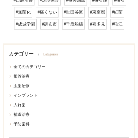
#口腔清掃
#定期検診
#審美治療
#接着性
#接着
#無菌化
#痛くない
#世田谷区
#東京都
#細菌
#成城学園
#調布市
#千歳船橋
#喜多見
#狛江
カテゴリー
Categories
全てのカテゴリー
根管治療
虫歯治療
インプラント
入れ歯
補綴治療
予防歯科