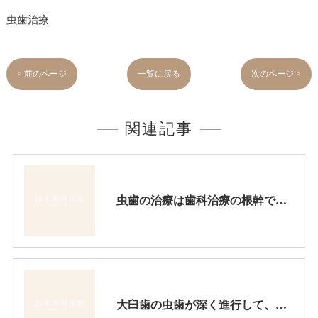
虫歯治療
< 前のページ
一覧に戻る
次のページ >
関連記事
虫歯の治療は歯科治療の根幹です。これを精密にして歯の寿命を長くしましょう。
大臼歯の虫歯が深く進行して、もう少しで歯髄組織（神経）に感染する所でした。臼歯の虫歯が深く進行している時は、内部の歯髄組織を保護する為にフッ素徐放性が強い特殊セメントを裏層する必要があります。