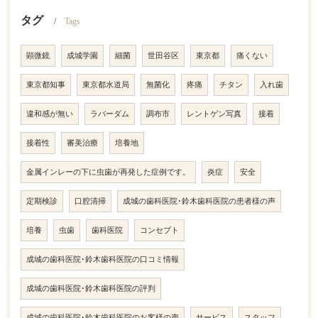
タグ
Tags
顕微鏡
成城学園
細菌
世田谷区
東京都
痛くない
東京都知事
東京都水道局
無菌化
疼痛
チタン
入れ歯
違和感が無い
ラバーダム
調布市
レントゲン写真
接着
接着性
審美治療
培養地
金属インレーの下に虫歯が再発した症例です。
炎症
安全
定期検診
口腔清掃
成城の歯科医院･鈴木歯科医院の患者様の声
培養
虫歯
歯科医院
コンセプト
成城の歯科医院･鈴木歯科医院の口コミ情報
成城の歯科医院･鈴木歯科医院の評判
成城の歯科医院･鈴木歯科医院のお客様の声
サービス
スタッフ