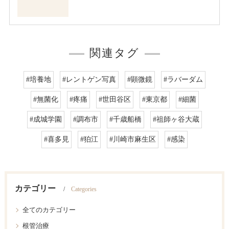
関連タグ
#培養地
#レントゲン写真
#顕微鏡
#ラバーダム
#無菌化
#疼痛
#世田谷区
#東京都
#細菌
#成城学園
#調布市
#千歳船橋
#祖師ヶ谷大蔵
#喜多見
#狛江
#川崎市麻生区
#感染
カテゴリー
Categories
全てのカテゴリー
根管治療