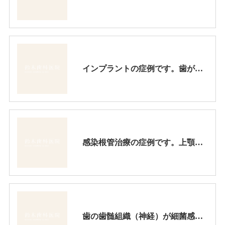
インプラントの症例です。歯が抜けた所を入れ歯で治すかどうか、患者様は迷われましたが、総合的に判断して結局インプラントを選択されました。
感染根管治療の症例です。上顎第二大臼歯の根管治療は手が届きにくく、一般ではやり辛い所ですが、当医院ではその沢山の実績を重ねています。
歯の歯髄組織（神経）が細菌感染してかなりの疼痛が在りました。感染部を無菌化すれば症状も治まります。