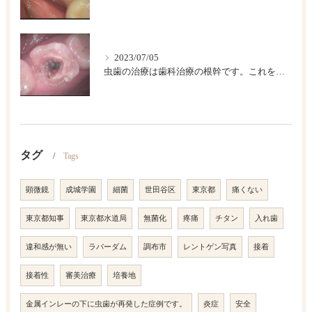
2023/07/05
虫歯の治療は歯科治療の根幹です。これを精密にして歯の寿命を長くしましょう。
タグ
Tags
顕微鏡
成城学園
細菌
世田谷区
東京都
痛くない
東京都知事
東京都水道局
無菌化
疼痛
チタン
入れ歯
違和感が無い
ラバーダム
調布市
レントゲン写真
接着
接着性
審美治療
培養地
金属インレーの下に虫歯が再発した症例です。
炎症
安全