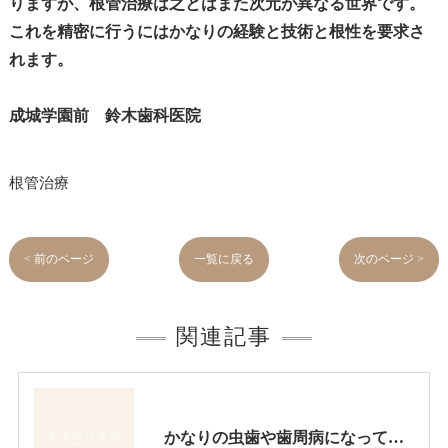
りますが、根管治療は之とはまた次元が異なる世界です。
これを精密に行うにはかなりの経験と技術と根性を要求さ
れます。
成城学園前 鈴木歯科医院
根管治療
< 前のページ
一覧に戻る
次のページ >
関連記事
かなりの虫歯や歯周病になっても出来るだけ歯は保存したいですが、歯をどうしても抜かなければならない場合があります。このような時に伝統的な入れ歯やブリッジなどによって欠損部を回復する方法がありますが、条件が合えば、インプラント治療が一番具合が良い治療法です。