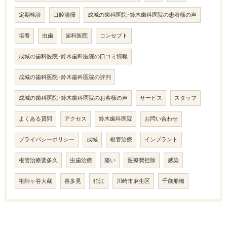
定期検診
口腔清掃
成城の歯科医院･鈴木歯科医院の患者様の声
培養
虫歯
歯科医院
コンセプト
成城の歯科医院･鈴木歯科医院の口コミ情報
成城の歯科医院･鈴木歯科医院の評判
成城の歯科医院･鈴木歯科医院のお客様の声
サービス
スタッフ
よくある質問
アクセス
鈴木歯科医院
お問い合わせ
プライバシーポリシー
成城
根管治療
インプラント
根管治療要多久
虫歯治療
痛い
医療費控除
感染
祖師ヶ谷大蔵
喜多見
狛江
川崎市麻生区
千歳船橋