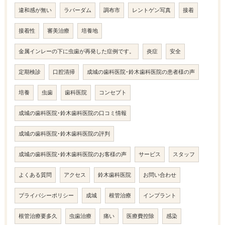
違和感が無い
ラバーダム
調布市
レントゲン写真
接着
接着性
審美治療
培養地
金属インレーの下に虫歯が再発した症例です。
炎症
安全
定期検診
口腔清掃
成城の歯科医院･鈴木歯科医院の患者様の声
培養
虫歯
歯科医院
コンセプト
成城の歯科医院･鈴木歯科医院の口コミ情報
成城の歯科医院･鈴木歯科医院の評判
成城の歯科医院･鈴木歯科医院のお客様の声
サービス
スタッフ
よくある質問
アクセス
鈴木歯科医院
お問い合わせ
プライバシーポリシー
成城
根管治療
インプラント
根管治療要多久
虫歯治療
痛い
医療費控除
感染