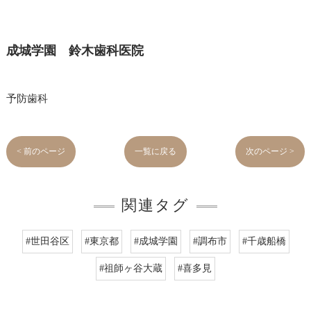
成城学園 鈴木歯科医院
予防歯科
< 前のページ
一覧に戻る
次のページ >
関連タグ
#世田谷区
#東京都
#成城学園
#調布市
#千歳船橋
#祖師ヶ谷大蔵
#喜多見