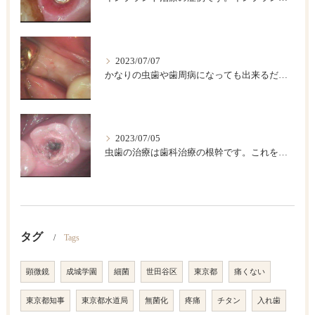
2023/07/07
かなりの虫歯や歯周病になっても出来るだけ歯は保存したいですが、歯をどうしても抜かなければならない場合があります。このような時に伝統的な入れ歯やブリッジなどによって欠損部を回復する方法がありますが、条件が合えば、インプラント治療が一番具合が良い治療法です。
2023/07/05
虫歯の治療は歯科治療の根幹です。これを精密にして歯の寿命を長くしましょう。
タグ
Tags
顕微鏡
成城学園
細菌
世田谷区
東京都
痛くない
東京都知事
東京都水道局
無菌化
疼痛
チタン
入れ歯