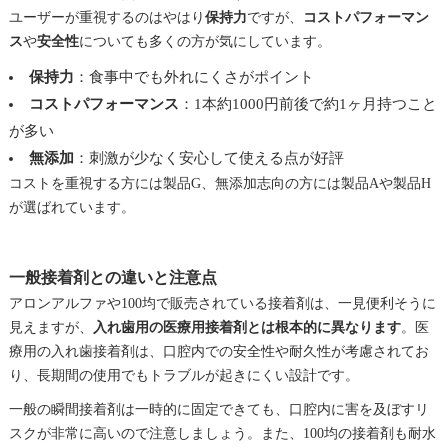
ユーザーが重視するのはやはり
保持力
ですが、
コストパフォーマン
ス
や
安全性
についても多くの方が気にしています。
保持力
：食事中でも外れにくさがポイント
コストパフォーマンス
：1本約1000円前後で約1ヶ月持つこと
が多い
無添加
：刺激が少なく安心して使える点が好評
コストを重視する方には製品G、無添加志向の方には製品Aや製品H
が選ばれています。
一般接着剤との違いと注意点
アロンアルファや100均で販売されている接着剤は、一見便利そうに
見えますが、
入れ歯用の医療用接着剤とは根本的に異なります
。医
療用の入れ歯接着剤は、口腔内での安全性や耐久性が考慮されてお
り、長期間の使用でもトラブルが起きにくい設計です。
一般の瞬間接着剤は一時的に固定できても、口腔内に害を及ぼすリ
スクが非常に高いので注意しましょう。また、100均の接着剤も耐水