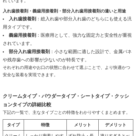
れています。
入れ歯接着剤・義歯用接着剤・部分入れ歯用接着剤の違いと用途
入れ歯接着剤
：総入れ歯や部分入れ歯のどちらにも使える汎
用タイプです。
義歯用接着剤
：医療用として、強力な固定力と安全性が重視
されています。
部分入れ歯用接着剤
：小さな範囲に適した設計で、金属バネ
や残存歯への影響が少ないのが特長です。
それぞれの用途やお口の状態に合わせて選ぶことで、より快適かつ
安全な装着を実現できます。
クリームタイプ・パウダータイプ・シートタイプ・クッシ
ョンタイプの詳細比較
下記の一覧で、主なタイプごとの特徴をわかりやすくまとめます。
タイプ
特徴
メリット
デメリット
クリーム
しっかり密着しやす
ずれ防止・長
塗りすぎるとべ