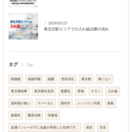
2026/05/25
東北沢駅エリアでの入れ歯治療の流れ
タグ
Tags
顕微鏡
成城学園
細菌
世田谷区
東京都
痛くない
東京都知事
東京都水道局
無菌化
疼痛
チタン
入れ歯
違和感が無い
ラバーダム
調布市
レントゲン写真
接着
接着性
審美治療
培養地
金属インレーの下に虫歯が再発した症例です。
炎症
安全