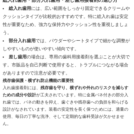
総入れ歯用・部分入れ歯用・差し歯用接着剤の選び方
総入れ歯用
には、広い範囲をしっかり固定できるクリームや
クッションタイプが比較的おすすめです。特に総入れ歯は安定
性が重要なため、強力な保持力やクッション性を重視しましょ
う。
部分入れ歯用
では、パウダーやシートタイプで細かな調整が
しやすいものが使いやすい傾向です。
差し歯用
の場合は、専用の歯科用接着剤を選ぶことが大切で
す。市販品を自己判断で使用すると、トラブルにつながる場合
がありますので注意が必要です。
残存歯保護・横ずれ防止機能の重要性
入れ歯接着剤には、
残存歯を守り、横ずれや外れのリスクを減らす
ための成分や設計
が工夫されています。特に金属バネ付きの部分入
れ歯では、バネの動きを抑え、歯ぐきや残存歯への負担を和らげる
設計がなされています。装着の安定性を長く保つためには、適量の
使用、毎日の丁寧な洗浄、そして定期的な歯科受診が欠かせませ
ん。