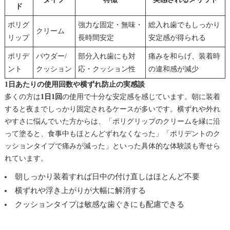
ド
ポリグ
強力な固定・無味・
総入れ歯でもしっかり
クリーム
リップ
長時間安定
安定感が得られる
ポリデ
パウダー/
部分入れ歯にも対
痛みを和らげ、装着時
ント
クッション
応・クッション性
の違和感が減少
1日あたりの使用回数や横ずれ防止の実感談
多くの方は
1日1回
の使用で十分な安定感を感じています。朝に装着
すると夜までしっかり固定されるケースが多いです。横ずれや外れ
やすさに悩んでいた方からは、「ポリグリップのクリームを縁に沿
って塗ると、食事中もほとんどずれなくなった」「ポリデントのク
ッションタイプで痛みが減った」といった具体的な体験談も寄せら
れています。
朝しっかり装着すれば日中の付け直しはほとんど不要
横ずれや浮き上がりが大幅に解消する
クッションタイプは敏感な歯ぐきにも配慮できる