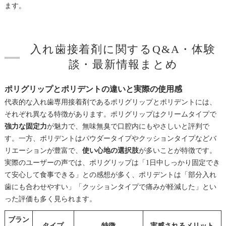
ます。
入れ歯接着剤に関するQ&A・体験
談・最新情報まとめ
ポリグリップとポリデントの違いと実際の使用感
代表的な入れ歯専用接着剤であるポリグリップとポリデントには、
それぞれ異なる特徴があります。ポリグリップはクリームタイプで
強力な固定力
が魅力で、無味無臭で口腔内にもやさしいと評判で
す。一方、ポリデントはパウダータイプやクッションタイプなどバ
リエーションが豊富で、
使い心地の選択肢
が多いことが特徴です。
実際のユーザーの声では、ポリグリップは「1日中しっかり固定でき
て安心して食事できる」との感想が多く、ポリデントは「部分入れ
歯にも合わせやすい」「クッションタイプで痛みが軽減した」とい
った評価も多く見られます。
ブラン
タイプ
特徴
実感されるメリット