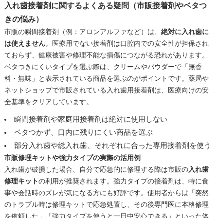
入れ歯接着剤に関するよくある疑問（市販接着剤やベタつ
きの悩み）
市販の瞬間接着剤（例：アロンアルファなど）は、
絶対に入れ歯に
は使えません
。医療用でない接着剤は口腔内での安全性が担保され
ておらず、健康被害や修理不能な損傷につながる恐れがあります。
ベタつきにくいタイプを選ぶ際は、クリームやパウダーで「無香
料・無味」と表示されている商品を選ぶのがポイントです。薬局や
ネットショップで市販されている入れ歯用接着剤は、医療向けの安
全基準をクリアしています。
瞬間接着剤や家庭用接着剤は絶対に使用しない
ベタつかず、口内に残りにくい商品を選ぶ
部分入れ歯や総入れ歯、それぞれに合った専用接着剤を使う
市販修理キットや強力タイプの実際の活用例
入れ歯が破損した場合、自分で応急的に修理する際は市販の
入れ歯
修理キット
の利用が推奨されます。強力タイプの接着剤は、特に食
事や会話時のズレが気になる方にも好評です。使用者からは「突然
のトラブル時は修理キットで応急処置し、その後専門医に本格修理
を依頼した」「強力タイプを使うと一日中安心できる」といった体