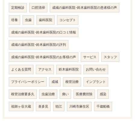
定期検診
口腔清掃
成城の歯科医院･鈴木歯科医院の患者様の声
培養
虫歯
歯科医院
コンセプト
成城の歯科医院･鈴木歯科医院の口コミ情報
成城の歯科医院･鈴木歯科医院の評判
成城の歯科医院･鈴木歯科医院のお客様の声
サービス
スタッフ
よくある質問
アクセス
鈴木歯科医院
お問い合わせ
プライバシーポリシー
成城
根管治療
インプラント
根管治療要多久
虫歯治療
痛い
医療費控除
感染
祖師ヶ谷大蔵
喜多見
狛江
川崎市麻生区
千歳船橋