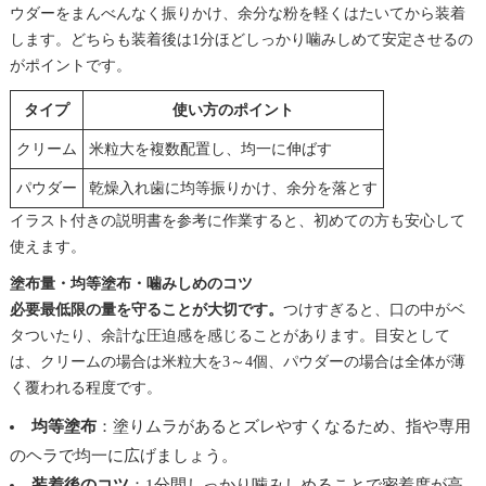
ウダーをまんべんなく振りかけ、余分な粉を軽くはたいてから装着
します。どちらも装着後は1分ほどしっかり噛みしめて安定させるの
がポイントです。
タイプ
使い方のポイント
クリーム
米粒大を複数配置し、均一に伸ばす
パウダー
乾燥入れ歯に均等振りかけ、余分を落とす
イラスト付きの説明書を参考に作業すると、初めての方も安心して
使えます。
塗布量・均等塗布・噛みしめのコツ
必要最低限の量を守ることが大切です。
つけすぎると、口の中がベ
タついたり、余計な圧迫感を感じることがあります。目安として
は、クリームの場合は米粒大を3～4個、パウダーの場合は全体が薄
く覆われる程度です。
均等塗布
：塗りムラがあるとズレやすくなるため、指や専用
のヘラで均一に広げましょう。
装着後のコツ
：1分間しっかり噛みしめることで密着度が高