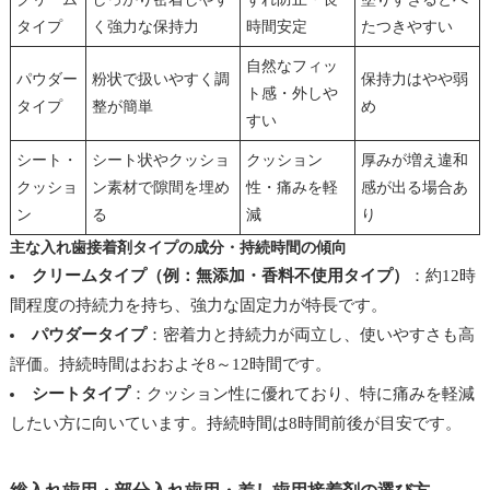
タイプ
く強力な保持力
時間安定
たつきやすい
自然なフィッ
パウダー
粉状で扱いやすく調
保持力はやや弱
ト感・外しや
タイプ
整が簡単
め
すい
シート・
シート状やクッショ
クッション
厚みが増え違和
クッショ
ン素材で隙間を埋め
性・痛みを軽
感が出る場合あ
ン
る
減
り
主な入れ歯接着剤タイプの成分・持続時間の傾向
クリームタイプ（例：無添加・香料不使用タイプ）
：約12時
間程度の持続力を持ち、強力な固定力が特長です。
パウダータイプ
：密着力と持続力が両立し、使いやすさも高
評価。持続時間はおおよそ8～12時間です。
シートタイプ
：クッション性に優れており、特に痛みを軽減
したい方に向いています。持続時間は8時間前後が目安です。