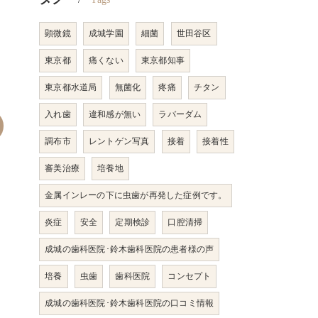
顕微鏡
成城学園
細菌
世田谷区
東京都
痛くない
東京都知事
東京都水道局
無菌化
疼痛
チタン
入れ歯
違和感が無い
ラバーダム
調布市
レントゲン写真
接着
接着性
審美治療
培養地
金属インレーの下に虫歯が再発した症例です。
炎症
安全
定期検診
口腔清掃
成城の歯科医院･鈴木歯科医院の患者様の声
培養
虫歯
歯科医院
コンセプト
成城の歯科医院･鈴木歯科医院の口コミ情報