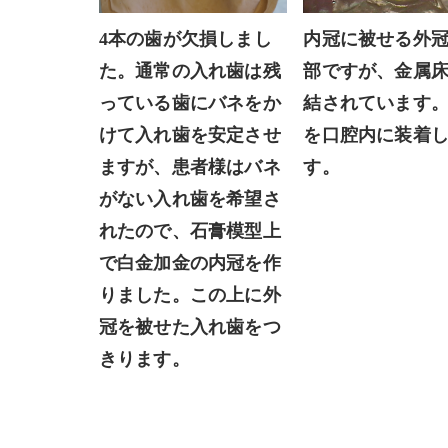
内冠に被せる外
4本の歯が欠損しまし
部ですが、
金属
た。通常の入れ歯は残
結されています
っている歯にバネをか
を口腔内に装着
けて入れ歯を安定させ
す。
ますが、患者様はバネ
がない入れ歯を希望さ
れたので、石膏模型上
で白金加金の内冠を作
りました。この上に外
冠を被せた入れ歯をつ
きります。