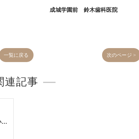
 鈴木歯科医院
一覧に戻る
次のページ >
関連記事
暫く入れ歯で噛んでいましたが、３本のインプラントに変えたので、劇的に安定し症例です。