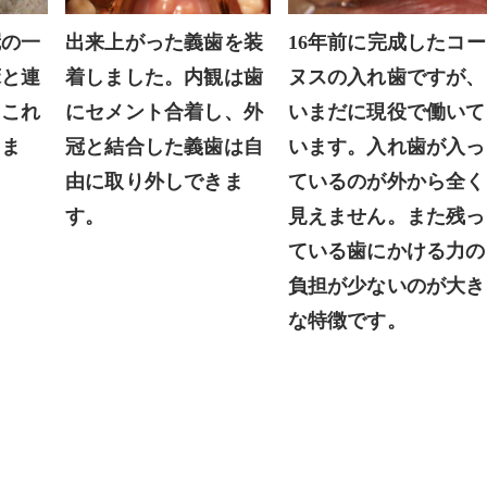
冠の一
16年前に完成したコー
出来上がった義歯を装
床と連
ヌスの入れ歯ですが、
着しました。内観は歯
。これ
いまだに現役で働いて
にセメント合着し、外
しま
います。入れ歯が入っ
冠と結合した義歯は自
ているのが外から全く
由に取り外しできま
見えません。また残っ
す。
ている歯にかける力の
負担が少ないのが大き
な特徴です。