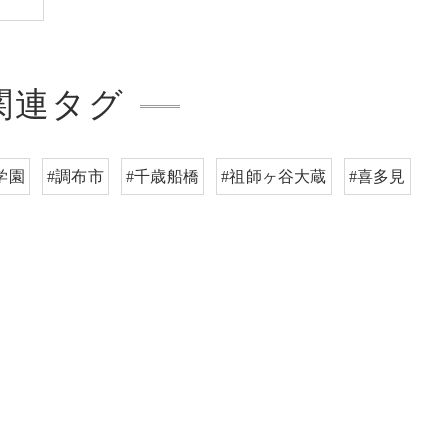
関連タグ
学園
#調布市
#千歳船橋
#祖師ヶ谷大蔵
#喜多見