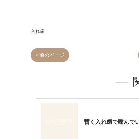
成城学園前
入れ歯
< 前のページ