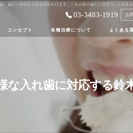
め、歯にバネのようなものをかけます。これが前の歯だと目立つことがあ
03-3483-1919
お
コンセプト
各種治療について
よくある
成城の歯科医院･鈴木歯科医院の口コミ情報
虫歯治療の最も大切な事について
成城の歯科医院･鈴木歯科医院の患者様の声
根管治療
インプラントについて
様な入れ歯に対応する鈴
入れ歯について
虫歯にならない予防法について
歯科にまつわる健康法について