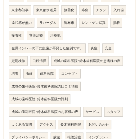
東京都知事
東京都水道局
無菌化
疼痛
チタン
入れ歯
違和感が無い
ラバーダム
調布市
レントゲン写真
接着
接着性
審美治療
培養地
金属インレーの下に虫歯が再発した症例です。
炎症
安全
定期検診
口腔清掃
成城の歯科医院･鈴木歯科医院の患者様の声
培養
虫歯
歯科医院
コンセプト
成城の歯科医院･鈴木歯科医院の口コミ情報
成城の歯科医院･鈴木歯科医院の評判
成城の歯科医院･鈴木歯科医院のお客様の声
サービス
スタッフ
よくある質問
アクセス
鈴木歯科医院
お問い合わせ
プライバシーポリシー
成城
根管治療
インプラント