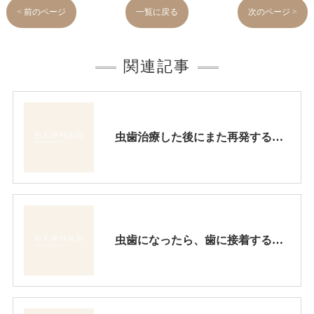
< 前のページ
一覧に戻る
次のページ >
関連記事
虫歯治療した後にまた再発するのは金属充填治療をするからです。最新の治療はこの再発を防ぎます。
虫歯になったら、歯に接着する詰め物で治療すべきです。金属インレーを詰めている虫歯治療をよく見かけますが、虫歯の再発が起こり易いです。