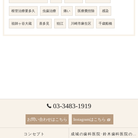
根管治療要多久
虫歯治療
痛い
医療費控除
感染
祖師ヶ谷大蔵
喜多見
狛江
川崎市麻生区
千歳船橋
03-3483-1919
お問い合わせはこちら
Instagramはこちら
コンセプト
成城の歯科医院･鈴木歯科医院の口コミ情報