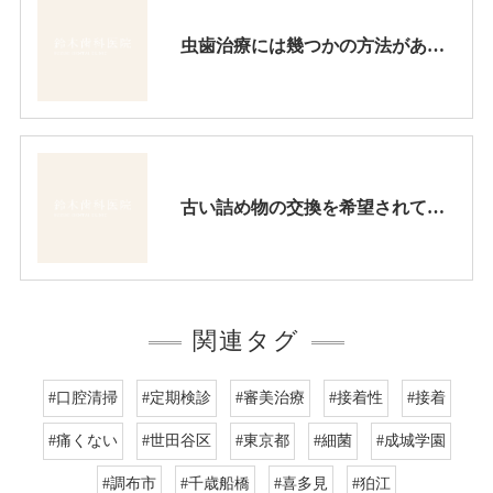
虫歯治療には幾つかの方法がありますが、歯が長持ちする精密な治療方法を採るべきです。
古い詰め物の交換を希望されて来院されましたので、一度に二本の歯を綺麗に治療しました。
関連タグ
#口腔清掃
#定期検診
#審美治療
#接着性
#接着
#痛くない
#世田谷区
#東京都
#細菌
#成城学園
#調布市
#千歳船橋
#喜多見
#狛江