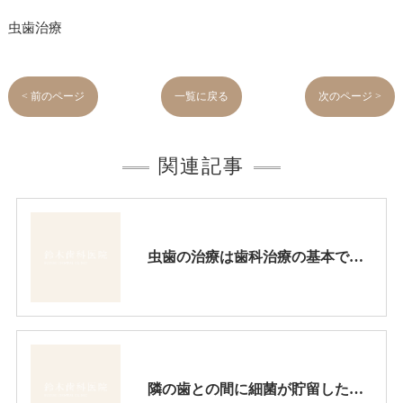
虫歯治療
< 前のページ
一覧に戻る
次のページ >
関連記事
虫歯の治療は歯科治療の基本です。ここをしっかり押さえないとつぎつぎに問題を起こします。虫歯治療にはじっくりと時間をかるべきです。
隣の歯との間に細菌が貯留したままだったので、ここが虫歯になりました。ここの接着性審美充填はテクニックが求められます。