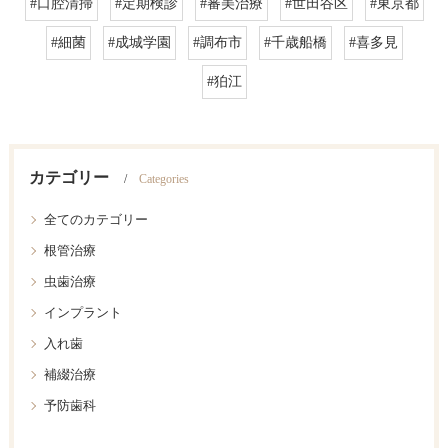
#口腔清掃
#定期検診
#審美治療
#世田谷区
#東京都
#細菌
#成城学園
#調布市
#千歳船橋
#喜多見
#狛江
カテゴリー
Categories
全てのカテゴリー
根管治療
虫歯治療
インプラント
入れ歯
補綴治療
予防歯科