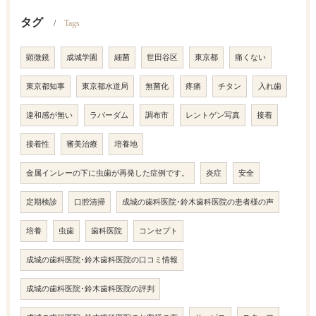
タグ
Tags
顕微鏡
成城学園
細菌
世田谷区
東京都
痛くない
東京都知事
東京都水道局
無菌化
疼痛
チタン
入れ歯
違和感が無い
ラバーダム
調布市
レントゲン写真
接着
接着性
審美治療
培養地
金属インレーの下に虫歯が再発した症例です。
炎症
安全
定期検診
口腔清掃
成城の歯科医院･鈴木歯科医院の患者様の声
培養
虫歯
歯科医院
コンセプト
成城の歯科医院･鈴木歯科医院の口コミ情報
成城の歯科医院･鈴木歯科医院の評判