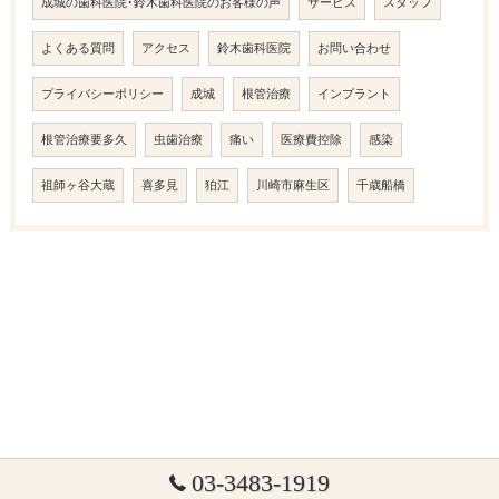
成城の歯科医院･鈴木歯科医院のお客様の声
サービス
スタッフ
よくある質問
アクセス
鈴木歯科医院
お問い合わせ
プライバシーポリシー
成城
根管治療
インプラント
根管治療要多久
虫歯治療
痛い
医療費控除
感染
祖師ヶ谷大蔵
喜多見
狛江
川崎市麻生区
千歳船橋
03-3483-1919