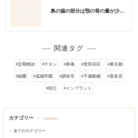
奥の歯の部分は顎の骨の量が少なかったので、手前だけインプラントを入れ、奥には入れ歯を入れました。
関連タグ
#定期検診
#チタン
#疼痛
#世田谷区
#東京都
#細菌
#成城学園
#調布市
#千歳船橋
#喜多見
#狛江
#インプラント
カテゴリー
Categories
全てのカテゴリー