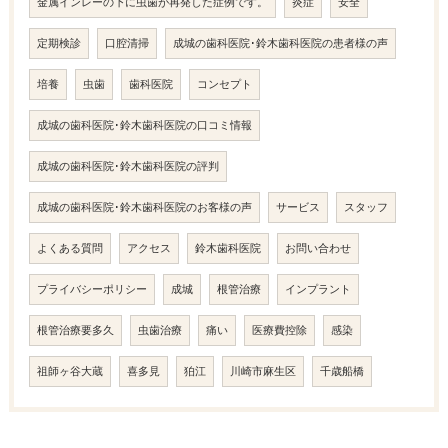
金属インレーの下に虫歯が再発した症例です。
炎症
安全
定期検診
口腔清掃
成城の歯科医院･鈴木歯科医院の患者様の声
培養
虫歯
歯科医院
コンセプト
成城の歯科医院･鈴木歯科医院の口コミ情報
成城の歯科医院･鈴木歯科医院の評判
成城の歯科医院･鈴木歯科医院のお客様の声
サービス
スタッフ
よくある質問
アクセス
鈴木歯科医院
お問い合わせ
プライバシーポリシー
成城
根管治療
インプラント
根管治療要多久
虫歯治療
痛い
医療費控除
感染
祖師ヶ谷大蔵
喜多見
狛江
川崎市麻生区
千歳船橋