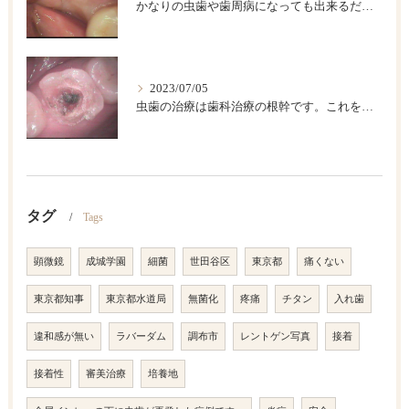
かなりの虫歯や歯周病になっても出来るだけ歯は保存したいですが、歯をどうしても抜かなければならない場合があります。このような時に伝統的な入れ歯やブリッジなどによって欠損部を回復する方法がありますが、条件が合えば、インプラント治療が一番具合が良い治療法です。
2023/07/05
虫歯の治療は歯科治療の根幹です。これを精密にして歯の寿命を長くしましょう。
タグ
Tags
顕微鏡
成城学園
細菌
世田谷区
東京都
痛くない
東京都知事
東京都水道局
無菌化
疼痛
チタン
入れ歯
違和感が無い
ラバーダム
調布市
レントゲン写真
接着
接着性
審美治療
培養地