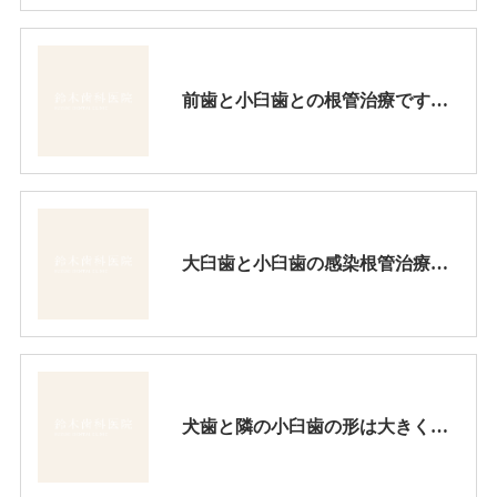
前歯と小臼歯との根管治療です。それぞれの根管内に虫歯の細菌が侵入し、ここが格好の細菌培養地になり、腫れたり顎の骨が炎症を起こしていました。
大臼歯と小臼歯の感染根管治療を順番に行った症例です。
犬歯と隣の小臼歯の形は大きく異なるのでここは細菌の好発地になり易い所です。その為ここに虫歯の発生が良く見られます。