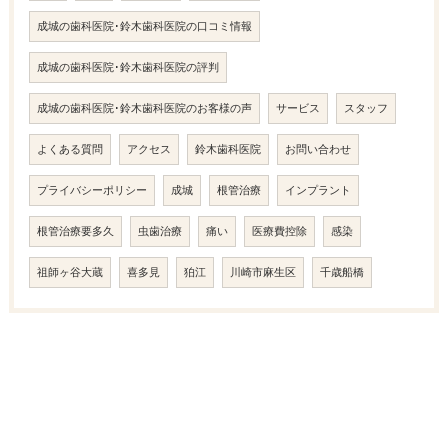
成城の歯科医院･鈴木歯科医院の口コミ情報
成城の歯科医院･鈴木歯科医院の評判
成城の歯科医院･鈴木歯科医院のお客様の声
サービス
スタッフ
よくある質問
アクセス
鈴木歯科医院
お問い合わせ
プライバシーポリシー
成城
根管治療
インプラント
根管治療要多久
虫歯治療
痛い
医療費控除
感染
祖師ヶ谷大蔵
喜多見
狛江
川崎市麻生区
千歳船橋