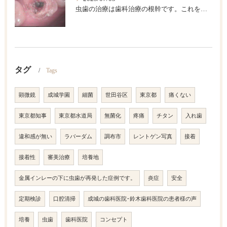
虫歯の治療は歯科治療の根幹です。これを精密にして歯の寿命を長くしましょう。
タグ
Tags
顕微鏡
成城学園
細菌
世田谷区
東京都
痛くない
東京都知事
東京都水道局
無菌化
疼痛
チタン
入れ歯
違和感が無い
ラバーダム
調布市
レントゲン写真
接着
接着性
審美治療
培養地
金属インレーの下に虫歯が再発した症例です。
炎症
安全
定期検診
口腔清掃
成城の歯科医院･鈴木歯科医院の患者様の声
培養
虫歯
歯科医院
コンセプト