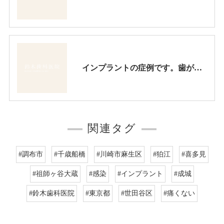
インプラントの症例です。歯が抜けた所を入れ歯で治すかどうか、患者様は迷われましたが、総合的に判断して結局インプラントを選択されました。
関連タグ
#調布市
#千歳船橋
#川崎市麻生区
#狛江
#喜多見
#祖師ヶ谷大蔵
#感染
#インプラント
#成城
#鈴木歯科医院
#東京都
#世田谷区
#痛くない