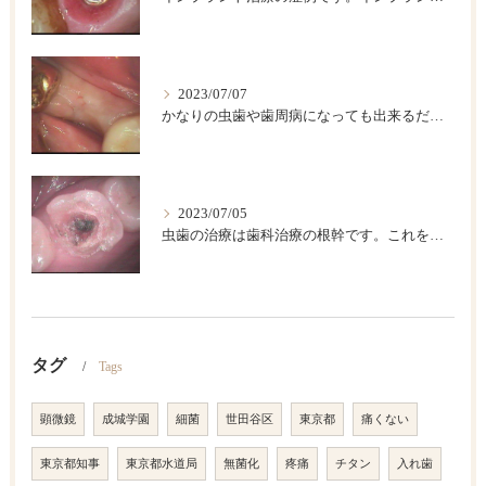
2023/07/07
かなりの虫歯や歯周病になっても出来るだけ歯は保存したいですが、歯をどうしても抜かなければならない場合があります。このような時に伝統的な入れ歯やブリッジなどによって欠損部を回復する方法がありますが、条件が合えば、インプラント治療が一番具合が良い治療法です。
2023/07/05
虫歯の治療は歯科治療の根幹です。これを精密にして歯の寿命を長くしましょう。
タグ
Tags
顕微鏡
成城学園
細菌
世田谷区
東京都
痛くない
東京都知事
東京都水道局
無菌化
疼痛
チタン
入れ歯