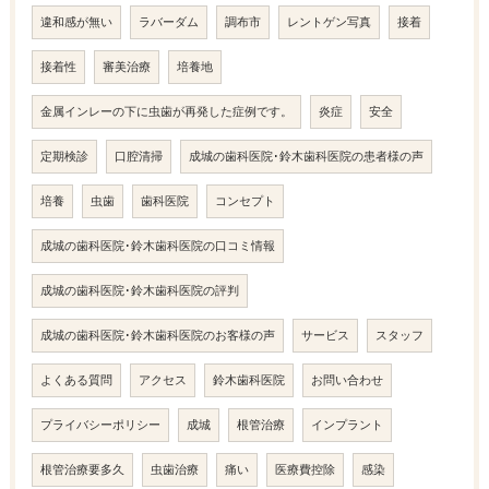
違和感が無い
ラバーダム
調布市
レントゲン写真
接着
接着性
審美治療
培養地
金属インレーの下に虫歯が再発した症例です。
炎症
安全
定期検診
口腔清掃
成城の歯科医院･鈴木歯科医院の患者様の声
培養
虫歯
歯科医院
コンセプト
成城の歯科医院･鈴木歯科医院の口コミ情報
成城の歯科医院･鈴木歯科医院の評判
成城の歯科医院･鈴木歯科医院のお客様の声
サービス
スタッフ
よくある質問
アクセス
鈴木歯科医院
お問い合わせ
プライバシーポリシー
成城
根管治療
インプラント
根管治療要多久
虫歯治療
痛い
医療費控除
感染