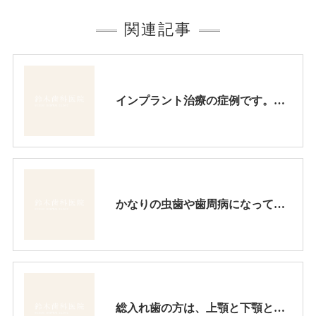
関連記事
インプラント治療の症例です。インプラントは歯が欠損した後のベストの治療法です。
かなりの虫歯や歯周病になっても出来るだけ歯は保存したいですが、歯をどうしても抜かなければならない場合があります。このような時に伝統的な入れ歯やブリッジなどによって欠損部を回復する方法がありますが、条件が合えば、インプラント治療が一番具合が良い治療法です。
総入れ歯の方は、上顎と下顎との位置関係が不明瞭ですからこの正しい位置を求めることが大切です。これが決まると良い入れ歯への道が開けます。そのために予め治療用の入れ歯を作ることが肝要です。