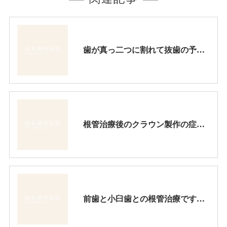
歯が真っ二つに割れて抜歯の予定でしたが、できるだけ抜きたくないとの患者様の希望で延命を図りました。
根管治療後のクラウン製作の症例です。根管治療は正確に行わなければなりませんし、クラウンを作る時も精密に作業しないと長持ちしません。
前歯と小臼歯との根管治療です。それぞれの根管内に虫歯の細菌が侵入し、ここが格好の細菌培養地になり、腫れたり顎の骨が炎症を起こしていました。