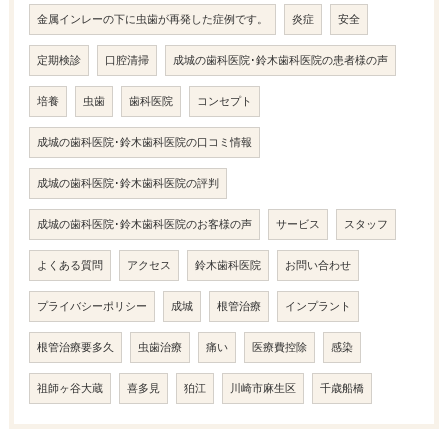
金属インレーの下に虫歯が再発した症例です。
炎症
安全
定期検診
口腔清掃
成城の歯科医院･鈴木歯科医院の患者様の声
培養
虫歯
歯科医院
コンセプト
成城の歯科医院･鈴木歯科医院の口コミ情報
成城の歯科医院･鈴木歯科医院の評判
成城の歯科医院･鈴木歯科医院のお客様の声
サービス
スタッフ
よくある質問
アクセス
鈴木歯科医院
お問い合わせ
プライバシーポリシー
成城
根管治療
インプラント
根管治療要多久
虫歯治療
痛い
医療費控除
感染
祖師ヶ谷大蔵
喜多見
狛江
川崎市麻生区
千歳船橋