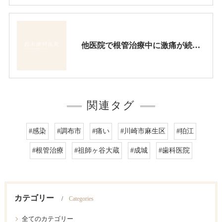
他医院で根管治療中に激痛が続いたので、当医院で再根管治療をしました。
関連タグ
#感染
#調布市
#痛い
#川崎市麻生区
#狛江
#根管治療
#祖師ヶ谷大蔵
#成城
#歯科医院
カテゴリー
Categories
全てのカテゴリー