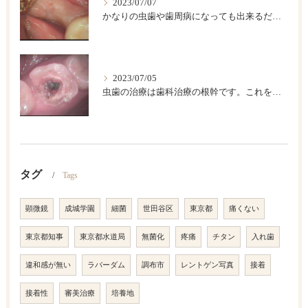
2023/07/07
かなりの虫歯や歯周病になっても出来るだけ歯は保存したいですが、歯をどうしても抜かなければならない場合があります。このような時に伝統的な入れ歯やブリッジなどによって欠損部を回復する方法がありますが、条件が合えば、インプラント治療が一番具合が良い治療法です。
2023/07/05
虫歯の治療は歯科治療の根幹です。これを精密にして歯の寿命を長くしましょう。
タグ
Tags
顕微鏡
成城学園
細菌
世田谷区
東京都
痛くない
東京都知事
東京都水道局
無菌化
疼痛
チタン
入れ歯
違和感が無い
ラバーダム
調布市
レントゲン写真
接着
接着性
審美治療
培養地