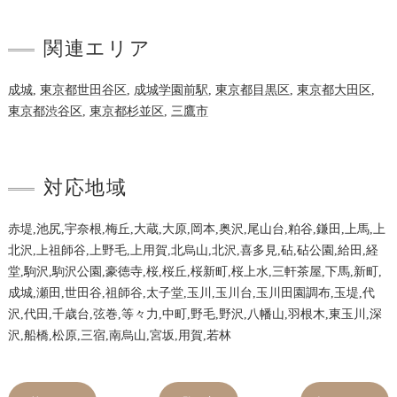
関連エリア
成城
,
東京都世田谷区
,
成城学園前駅
,
東京都目黒区
,
東京都大田区
,
東京都渋谷区
,
東京都杉並区
,
三鷹市
対応地域
赤堤,池尻,宇奈根,梅丘,大蔵,大原,岡本,奥沢,尾山台,粕谷,鎌田,上馬,上
北沢,上祖師谷,上野毛,上用賀,北烏山,北沢,喜多見,砧,砧公園,給田,経
堂,駒沢,駒沢公園,豪徳寺,桜,桜丘,桜新町,桜上水,三軒茶屋,下馬,新町,
成城,瀬田,世田谷,祖師谷,太子堂,玉川,玉川台,玉川田園調布,玉堤,代
沢,代田,千歳台,弦巻,等々力,中町,野毛,野沢,八幡山,羽根木,東玉川,深
沢,船橋,松原,三宿,南烏山,宮坂,用賀,若林