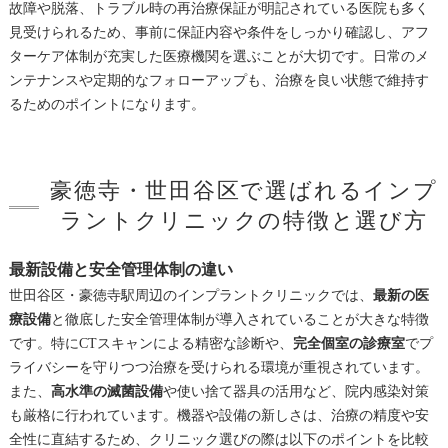
故障や脱落、トラブル時の再治療保証が明記されている医院も多く
見受けられるため、事前に保証内容や条件をしっかり確認し、アフ
ターケア体制が充実した医療機関を選ぶことが大切です。日常のメ
ンテナンスや定期的なフォローアップも、治療を良い状態で維持す
るためのポイントになります。
豪徳寺・世田谷区で選ばれるインプ
ラントクリニックの特徴と選び方
最新設備と安全管理体制の違い
世田谷区・豪徳寺駅周辺のインプラントクリニックでは、
最新の医
療設備
と徹底した安全管理体制が導入されていることが大きな特徴
です。特にCTスキャンによる精密な診断や、
完全個室の診療室
でプ
ライバシーを守りつつ治療を受けられる環境が重視されています。
また、
高水準の滅菌設備
や使い捨て器具の活用など、院内感染対策
も厳格に行われています。機器や設備の新しさは、治療の精度や安
全性に直結するため、クリニック選びの際は以下のポイントを比較