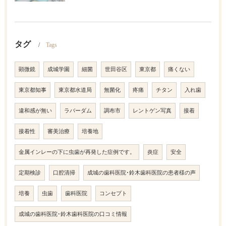
タグ
Tags
顕微鏡
成城学園
細菌
世田谷区
東京都
痛くない
東京都知事
東京都水道局
無菌化
疼痛
チタン
入れ歯
違和感が無い
ラバーダム
調布市
レントゲン写真
接着
接着性
審美治療
培養地
金属インレーの下に虫歯が再発した症例です。
炎症
安全
定期検診
口腔清掃
成城の歯科医院･鈴木歯科医院の患者様の声
培養
虫歯
歯科医院
コンセプト
成城の歯科医院･鈴木歯科医院の口コミ情報