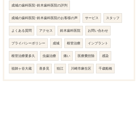
成城の歯科医院･鈴木歯科医院の評判
成城の歯科医院･鈴木歯科医院のお客様の声
サービス
スタッフ
よくある質問
アクセス
鈴木歯科医院
お問い合わせ
プライバシーポリシー
成城
根管治療
インプラント
根管治療要多久
虫歯治療
痛い
医療費控除
感染
祖師ヶ谷大蔵
喜多見
狛江
川崎市麻生区
千歳船橋