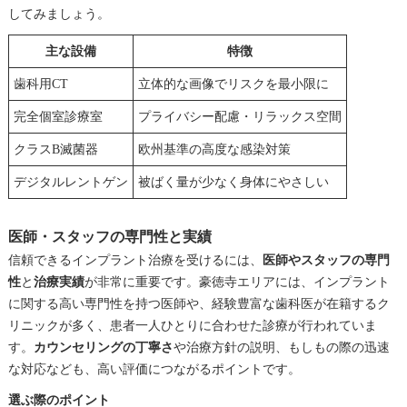
してみましょう。
主な設備
特徴
歯科用CT
立体的な画像でリスクを最小限に
完全個室診療室
プライバシー配慮・リラックス空間
クラスB滅菌器
欧州基準の高度な感染対策
デジタルレントゲン
被ばく量が少なく身体にやさしい
医師・スタッフの専門性と実績
信頼できるインプラント治療を受けるには、
医師やスタッフの専門
性
と
治療実績
が非常に重要です。豪徳寺エリアには、インプラント
に関する高い専門性を持つ医師や、経験豊富な歯科医が在籍するク
リニックが多く、患者一人ひとりに合わせた診療が行われていま
す。
カウンセリングの丁寧さ
や治療方針の説明、もしもの際の迅速
な対応なども、高い評価につながるポイントです。
選ぶ際のポイント