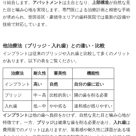
り結合します。
アバットメント
は土台となり、
上部構造
が自然な見
た目と噛み心地を実現します。専門医による治療計画と精密な手術
が求められ、世田谷区・豪徳寺エリアの歯科医院では最新の設備や
技術で対応しています。
他治療法（ブリッジ・入れ歯）との違い・比較
インプラントは従来のブリッジや入れ歯と比較して多くのメリット
があります。以下の表をご覧ください。
治療法
耐久性
審美性
機能性
インプラント
高い
自然
自分の歯に近い
ブリッジ
中～高
比較的良い
隣の歯を削る必要
入れ歯
低～中
やや劣る
違和感が残りやすい
インプラント
は他の歯へ負担をかけず、自然な見た目と噛み心地が
特徴です。一方、
ブリッジ
は健康な歯を削る必要があり、
入れ歯
は
費用面でのメリットはありますが、装着感や耐久性に課題がある場