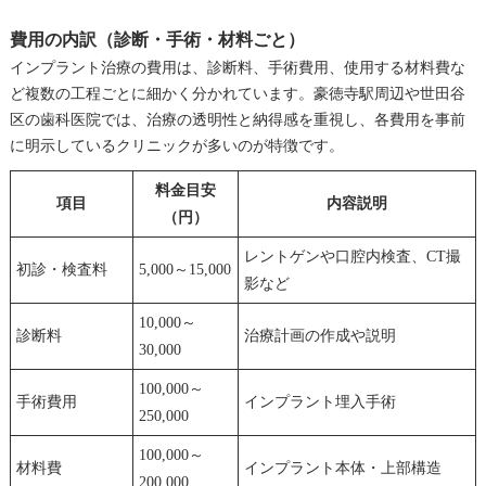
費用の内訳（診断・手術・材料ごと）
インプラント治療の費用は、診断料、手術費用、使用する材料費な
ど複数の工程ごとに細かく分かれています。豪徳寺駅周辺や世田谷
区の歯科医院では、治療の透明性と納得感を重視し、各費用を事前
に明示しているクリニックが多いのが特徴です。
料金目安
項目
内容説明
（円）
レントゲンや口腔内検査、CT撮
初診・検査料
5,000～15,000
影など
10,000～
診断料
治療計画の作成や説明
30,000
100,000～
手術費用
インプラント埋入手術
250,000
100,000～
材料費
インプラント本体・上部構造
200,000