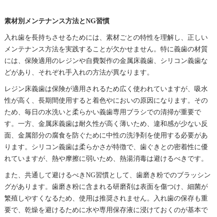
素材別メンテナンス方法とNG習慣
入れ歯を長持ちさせるためには、素材ごとの特性を理解し、正しい
メンテナンス方法を実践することが欠かせません。特に義歯の材質
には、保険適用のレジンや自費製作の金属床義歯、シリコン義歯な
どがあり、それぞれ手入れの方法が異なります。
レジン床義歯は保険が適用されるため広く使われていますが、吸水
性が高く、長期間使用すると着色やにおいの原因になります。その
ため、毎日の水洗いと柔らかい義歯専用ブラシでの清掃が重要で
す。一方、金属床義歯は耐久性が高く薄いため、違和感が少ない反
面、金属部分の腐食を防ぐために中性の洗浄剤を使用する必要があ
ります。シリコン義歯は柔らかさが特徴で、歯ぐきとの密着性に優
れていますが、熱や摩擦に弱いため、熱湯消毒は避けるべきです。
また、共通して避けるべきNG習慣として、歯磨き粉でのブラッシン
グがあります。歯磨き粉に含まれる研磨剤は表面を傷つけ、細菌が
繁殖しやすくなるため、使用は推奨されません。入れ歯の保存も重
要で、乾燥を避けるために水や専用保存液に浸けておくのが基本で