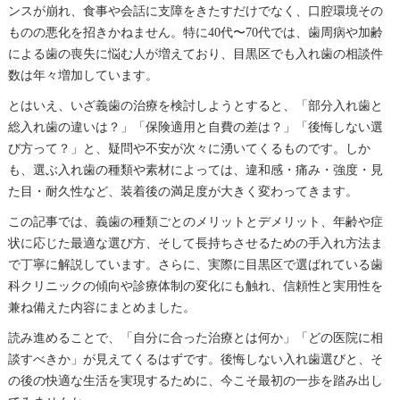
ンスが崩れ、食事や会話に支障をきたすだけでなく、口腔環境その
ものの悪化を招きかねません。特に40代〜70代では、歯周病や加齢
による歯の喪失に悩む人が増えており、目黒区でも入れ歯の相談件
数は年々増加しています。
とはいえ、いざ義歯の治療を検討しようとすると、「部分入れ歯と
総入れ歯の違いは？」「保険適用と自費の差は？」「後悔しない選
び方って？」と、疑問や不安が次々に湧いてくるものです。しか
も、選ぶ入れ歯の種類や素材によっては、違和感・痛み・強度・見
た目・耐久性など、装着後の満足度が大きく変わってきます。
この記事では、義歯の種類ごとのメリットとデメリット、年齢や症
状に応じた最適な選び方、そして長持ちさせるための手入れ方法ま
で丁寧に解説しています。さらに、実際に目黒区で選ばれている歯
科クリニックの傾向や診療体制の変化にも触れ、信頼性と実用性を
兼ね備えた内容にまとめました。
読み進めることで、「自分に合った治療とは何か」「どの医院に相
談すべきか」が見えてくるはずです。後悔しない入れ歯選びと、そ
の後の快適な生活を実現するために、今こそ最初の一歩を踏み出し