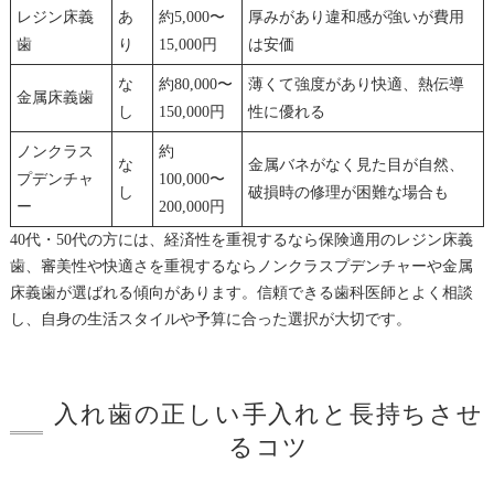
レジン床義
あ
約5,000〜
厚みがあり違和感が強いが費用
歯
り
15,000円
は安価
な
約80,000〜
薄くて強度があり快適、熱伝導
金属床義歯
し
150,000円
性に優れる
ノンクラス
約
な
金属バネがなく見た目が自然、
プデンチャ
100,000〜
し
破損時の修理が困難な場合も
ー
200,000円
40代・50代の方には、経済性を重視するなら保険適用のレジン床義
歯、審美性や快適さを重視するならノンクラスプデンチャーや金属
床義歯が選ばれる傾向があります。信頼できる歯科医師とよく相談
し、自身の生活スタイルや予算に合った選択が大切です。
入れ歯の正しい手入れと長持ちさせ
るコツ