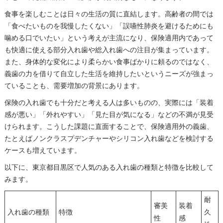
食事を楽しむことは日々の生活の質に直結します。高齢者の間では
「食べたいものを我慢したくない」「誤嚥性肺炎を避けるためにも
噛める口でいたい」という考えが主流になり、保険適用内であって
も快適に使える部分入れ歯や総入れ歯への注目が集まっています。
また、身体的な変化により柔らかい食事ばかりに頼るのではなく、
義歯の力を借りて自立した生活を維持したいというニーズが強まっ
ていることも、需要増加の背景にあります。
保険の入れ歯でも十分だと考える人は多いものの、実際には「装着
感が悪い」「外れやすい」「見た目が気になる」などの不満が見受
けられます。こうした課題に直面することで、保険適用外の義歯、
たとえばノンクラスプデンチャーやシリコン入れ歯などを検討する
ケースも増えています。
以下に、東京都目黒区で人気のある入れ歯の種類と特徴を比較して
みます。
耐
審美
装着
入れ歯の種類
特徴
久
性
感