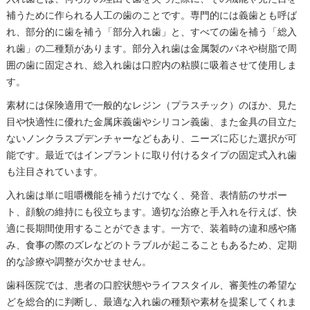
補うために作られる人工の歯のことです。専門的には義歯とも呼ば
れ、部分的に歯を補う「部分入れ歯」と、すべての歯を補う「総入
れ歯」の二種類があります。部分入れ歯は金属製のバネや樹脂で周
囲の歯に固定され、総入れ歯は口腔内の粘膜に吸着させて使用しま
す。
素材には保険適用で一般的なレジン（プラスチック）のほか、見た
目や快適性に優れた金属床義歯やシリコン義歯、また金具の目立た
ないノンクラスプデンチャーなどもあり、ニーズに応じた選択が可
能です。最近ではインプラントに取り付けるタイプの固定式入れ歯
も注目されています。
入れ歯は単に咀嚼機能を補うだけでなく、発音、表情筋のサポー
ト、顔貌の維持にも役立ちます。適切な治療と手入れを行えば、快
適に長期間使用することができます。一方で、装着時の違和感や痛
み、食事の際のズレなどのトラブルが起こることもあるため、定期
的な診療や調整が欠かせません。
歯科医院では、患者の口腔状態やライフスタイル、審美性の希望な
どを総合的に判断し、最適な入れ歯の種類や素材を提案してくれま