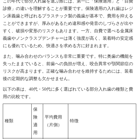
この年代で部分入れ歯を選ぶ際には、第一に「保険適用」と「自費
診療」の違いを理解することが重要です。保険適用の入れ歯はレジ
ン床義歯と呼ばれるプラスチック製の義歯が基本で、費用を抑える
ことができますが、厚みがあるため違和感や発音のしづらさが出や
すく、破損や変形のリスクもあります。一方、自費で選べる金属床
義歯やノンクラスプデンチャーは薄く強度が高く、装着時の安定感
にも優れているため、快適さを求める方に好まれます。
また、噛み合わせのバランスも非常に重要です。特に奥歯の機能を
失ったままでいると、前歯への負担が増え、咬合異常や顎関節症の
リスクが高まります。正確な噛み合わせを維持するためには、装着
後の定期的な調整も欠かせません。
以下の表は、40代・50代に多く選ばれている部分入れ歯の種類と費
用の比較です。
保
険
平均費用
種類
特徴
適
（片側）
用