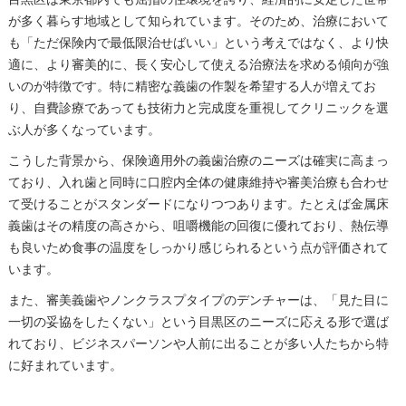
が多く暮らす地域として知られています。そのため、治療において
も「ただ保険内で最低限治せばいい」という考えではなく、より快
適に、より審美的に、長く安心して使える治療法を求める傾向が強
いのが特徴です。特に精密な義歯の作製を希望する人が増えてお
り、自費診療であっても技術力と完成度を重視してクリニックを選
ぶ人が多くなっています。
こうした背景から、保険適用外の義歯治療のニーズは確実に高まっ
ており、入れ歯と同時に口腔内全体の健康維持や審美治療も合わせ
て受けることがスタンダードになりつつあります。たとえば金属床
義歯はその精度の高さから、咀嚼機能の回復に優れており、熱伝導
も良いため食事の温度をしっかり感じられるという点が評価されて
います。
また、審美義歯やノンクラスプタイプのデンチャーは、「見た目に
一切の妥協をしたくない」という目黒区のニーズに応える形で選ば
れており、ビジネスパーソンや人前に出ることが多い人たちから特
に好まれています。