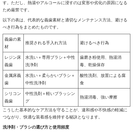
す。ただし、熱湯やアルコールに浸すのは変形や劣化の原因になる
ため厳禁です。
以下の表は、代表的な義歯素材と適切なメンテナンス方法、避ける
べき行為をまとめたものです。
義歯の素
推奨される手入れ方法
避けるべき行為
材
レジン床
水洗い＋専用ブラシ＋中性
歯磨き粉使用、熱湯消
義歯
洗浄剤
毒、乾燥保存
金属床義
水洗い＋柔らかいブラシ＋
酸性洗剤、放置による腐
歯
中性洗浄剤
食
シリコン
中性洗剤＋軽いブラッシン
熱湯消毒、強い摩擦
義歯
グ
こうした基本的なケア方法を守ることが、違和感や不快感の軽減に
つながり、快適な装着感を維持する秘訣となります。
洗浄剤・ブラシの選び方と使用頻度