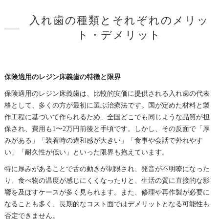
入れ歯の種類とそれぞれのメリッ
ト・デメリット
保険適用のレジン床義歯の特徴と限界
保険適用のレジン床義歯は、比較的安価に提供される入れ歯の代表
格として、多くの方が最初に選ぶ治療法です。国が定めた材料と製
作工程に基づいて作られるため、全国どこでも同じような品質が担
保され、費用も1〜2万円前後と手頃です。しかし、その反面で「厚
みがある」「装着時の違和感が大きい」「食事や会話で外れやす
い」「耐久性が低い」といった限界も抱えています。
特に厚みがあることで舌の動きが制限され、発音が不明瞭になった
り、食べ物の温度が感じにくくなったりと、生活の質に直接的な影
響を及ぼすケースが多く見られます。また、修理や再作製が必要に
なることも多く、長期的なコスト面ではデメリットとなる可能性も
否定できません。