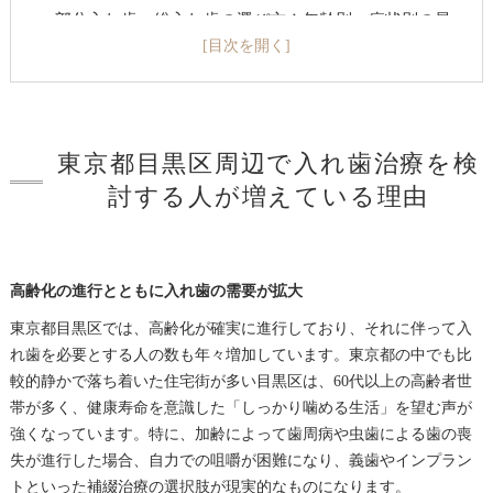
部分入れ歯・総入れ歯の選び方！年齢別・症状別の最
適解
入れ歯の正しい手入れと長持ちさせるコツ
まとめ
よくある質問
東京都目黒区周辺で入れ歯治療を検
東京都目黒区について
討する人が増えている理由
東京都目黒区で「鈴木歯科医院」が選ばれる理由
入れ歯の基礎知識
医院概要
高齢化の進行とともに入れ歯の需要が拡大
関連エリア
東京都目黒区では、高齢化が確実に進行しており、それに伴って入
れ歯を必要とする人の数も年々増加しています。東京都の中でも比
対応地域
較的静かで落ち着いた住宅街が多い目黒区は、60代以上の高齢者世
帯が多く、健康寿命を意識した「しっかり噛める生活」を望む声が
強くなっています。特に、加齢によって歯周病や虫歯による歯の喪
失が進行した場合、自力での咀嚼が困難になり、義歯やインプラン
トといった補綴治療の選択肢が現実的なものになります。