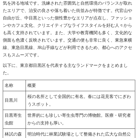
気を誇る地域です。洗練された雰囲気と自然環境のバランスが取れ
たエリアで、治安の良さや落ち着いた街並みが特徴です。代官山や
自由が丘、中目黒といった個性豊かなエリアが点在し、ファッショ
ンやカフェ文化、クリエイティブなライフスタイルを好む人々から
も高く支持されています。また、大学や教育機関も多く、文化的な
側面も色濃く反映されています。交通の便も非常に良く、東急東横
線、東急目黒線、JR山手線などが利用できるため、都心へのアクセ
スもスムーズです。
以下に、東京都目黒区を代表する主なランドマークをまとめまし
た。
名称
概要
桜の名所として全国的に有名。春には花見客でにぎわ
目黒川
うスポット。
目黒寄生
世界的にも珍しい寄生虫専門の博物館。医療・研究者
虫館
からの支持も厚い。
林試の森
明治時代に林業試験場として整備された広大な自然公