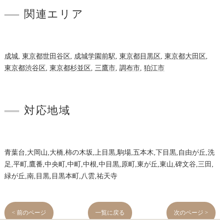
関連エリア
成城
,
東京都世田谷区
,
成城学園前駅
,
東京都目黒区
,
東京都大田区
,
東京都渋谷区
,
東京都杉並区
,
三鷹市
,
調布市
,
狛江市
対応地域
青葉台,大岡山,大橋,柿の木坂,上目黒,駒場,五本木,下目黒,自由が丘,洗
足,平町,鷹番,中央町,中町,中根,中目黒,原町,東が丘,東山,碑文谷,三田,
緑が丘,南,目黒,目黒本町,八雲,祐天寺
< 前のページ
一覧に戻る
次のページ >