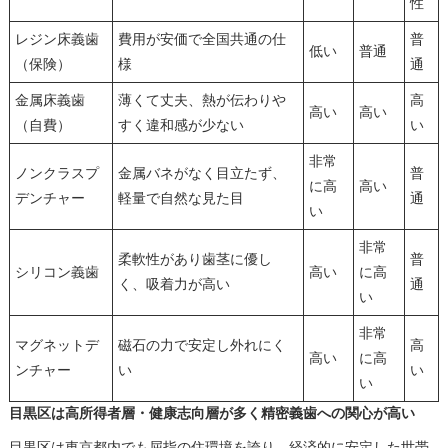
性
レジン床義歯
費用が安価で全国共通の仕
普
低い
普通
（保険）
様
通
金属床義歯
薄くて丈夫、熱が伝わりや
高
高い
高い
（自費）
すく違和感が少ない
い
非常
ノンクラスプ
金属バネがなく目立たず、
普
に高
高い
デンチャー
軽量で自然な見た目
通
い
非常
柔軟性があり歯茎に優し
普
シリコン義歯
高い
に高
く、吸着力が高い
通
い
非常
マグネットデ
磁石の力で安定し外れにく
高
高い
に高
ンチャー
い
い
い
目黒区は高所得者層・健康志向層が多く精密義歯への関心が高い
目黒区は東京都内でも屈指の住環境を誇り、経済的に安定した世帯