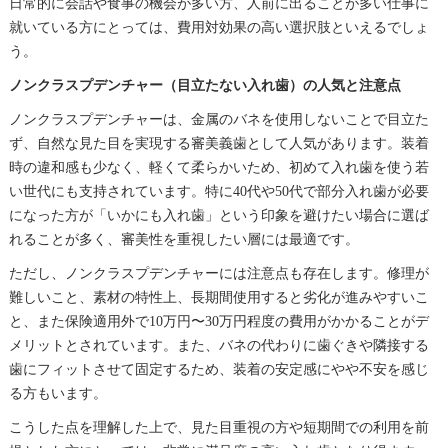
日常的に会話や食事の機会が多い方、人前に出ることが多い仕事に
就いている方にとっては、費用対効果の高い選択肢といえるでしょ
う。
ノンクラスプデンチャー（目立たない入れ歯）の人気と注意点
ノンクラスプデンチャーは、金属のバネを使用しないことで目立た
ず、自然な見た目を実現する審美義歯として人気があります。装着
時の違和感も少なく、軽くて柔らかいため、初めて入れ歯を使う若
い世代にも支持されています。特に40代や50代で部分入れ歯が必要
になった方が「いかにも入れ歯」という印象を避けたい場合に選ば
れることが多く、審美性を重視したい層には最適です。
ただし、ノンクラスプデンチャーには注意点も存在します。修理が
難しいこと、素材の特性上、長期間使用すると劣化が進みやすいこ
と、また保険適用外で10万円〜30万円程度の費用がかかることがデ
メリットとされています。また、バネの代わりに歯ぐきや隣接する
歯にフィットさせて固定するため、装着の安定感にやや不安を感じ
る方もいます。
こうした点を理解した上で、見た目重視の方や短期間での利用を前