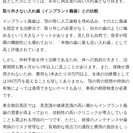
提とした方にとっては、非常に満足度の高い入れ歯となり得ます。
取り外さない入れ歯（インプラント義歯）との比較
インプラント義歯は、顎の骨に人工歯根を埋め込み、その上に義歯
を固定する治療法で、取り外しの必要がなく、自分の歯のように噛
めるという大きなメリットがあります。見た目も自然で、発音や咀
嚼の機能性にも優れており、「本物の歯に最も近い入れ歯」として
高く評価されています。
しかし、外科手術を伴う治療であるため、体への負担が大きく、治
療期間も数ヶ月から1年以上に及ぶことがあります。また、保険が適
用されないため、費用も1本あたり30万円以上、全体の治療費として
は100万円を超えることも珍しくありません。顎の骨の状態や持病の
有無によっては適用できないケースもあり、事前の精密検査が必要
です。
東京都目黒区では、美意識や健康意識の高い層からインプラント義
歯の需要が高まっており、信頼性の高いクリニックが導入している
ことも選ばれる理由の一つです。ただし、術後のメンテナンスや歯
周病のリスク管理など、長期的な視点での通院と費用の負担をしっ