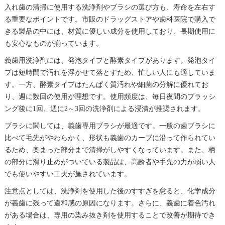
入れ歯の清掃に使用する洗浄剤やブラシの選び方も、寿命を左右す
る重要なポイントです。市販のドラッグストアや歯科医院で購入で
きる製品の中には、材質に優しい成分を使用しており、長期使用に
も安心なものが揃っています。
義歯用洗浄剤には、発泡タイプと酵素タイプがあります。発泡タイ
プは短時間で汚れを浮かせて落とすため、忙しい人にも適していま
す。一方、酵素タイプはたんぱく質汚れや細菌の分解に優れてお
り、週に数回の使用が理想です。使用頻度は、毎日夜間のブラッシ
ング後に1回、週に2～3回の洗浄剤による浸漬が推奨されます。
ブラシに関しては、義歯専用ブラシが最適です。一般の歯ブラシに
比べて毛先がやわらかく、形状も義歯のカーブに沿って作られてい
るため、奥まった部分まで清掃がしやすくなっています。また、柄
の部分に滑り止めがついている製品は、高齢者や手先の力が弱い人
でも使いやすい工夫が施されています。
注意点としては、洗浄剤を使用した後のすすぎを怠ると、化学成分
が義歯に残って違和感の原因になります。さらに、義歯に着色汚れ
がある場合は、専用の染み抜き剤を使用することで改善が期待でき