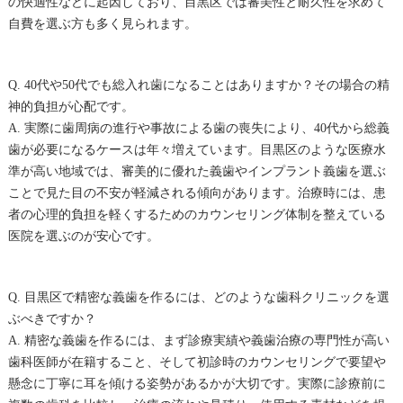
の快適性などに起因しており、目黒区では審美性と耐久性を求めて
自費を選ぶ方も多く見られます。
Q. 40代や50代でも総入れ歯になることはありますか？その場合の精
神的負担が心配です。
A. 実際に歯周病の進行や事故による歯の喪失により、40代から総義
歯が必要になるケースは年々増えています。目黒区のような医療水
準が高い地域では、審美的に優れた義歯やインプラント義歯を選ぶ
ことで見た目の不安が軽減される傾向があります。治療時には、患
者の心理的負担を軽くするためのカウンセリング体制を整えている
医院を選ぶのが安心です。
Q. 目黒区で精密な義歯を作るには、どのような歯科クリニックを選
ぶべきですか？
A. 精密な義歯を作るには、まず診療実績や義歯治療の専門性が高い
歯科医師が在籍すること、そして初診時のカウンセリングで要望や
懸念に丁寧に耳を傾ける姿勢があるかが大切です。実際に診療前に