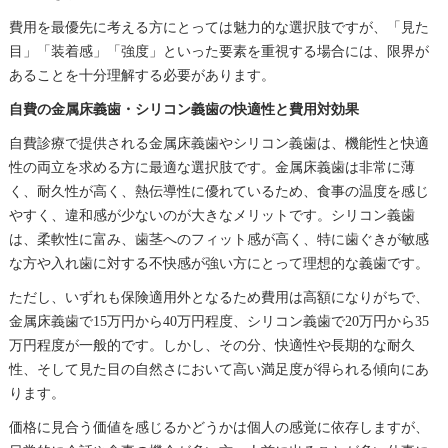
費用を最優先に考える方にとっては魅力的な選択肢ですが、「見た
目」「装着感」「強度」といった要素を重視する場合には、限界が
あることを十分理解する必要があります。
自費の金属床義歯・シリコン義歯の快適性と費用対効果
自費診療で提供される金属床義歯やシリコン義歯は、機能性と快適
性の両立を求める方に最適な選択肢です。金属床義歯は非常に薄
く、耐久性が高く、熱伝導性に優れているため、食事の温度を感じ
やすく、違和感が少ないのが大きなメリットです。シリコン義歯
は、柔軟性に富み、歯茎へのフィット感が高く、特に歯ぐきが敏感
な方や入れ歯に対する不快感が強い方にとって理想的な義歯です。
ただし、いずれも保険適用外となるため費用は高額になりがちで、
金属床義歯で15万円から40万円程度、シリコン義歯で20万円から35
万円程度が一般的です。しかし、その分、快適性や長期的な耐久
性、そして見た目の自然さにおいて高い満足度が得られる傾向にあ
ります。
価格に見合う価値を感じるかどうかは個人の感覚に依存しますが、