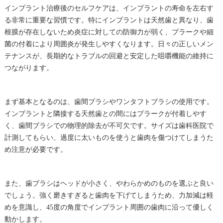
インプラント治療後のセルフケアは、インプラントの寿命を左右す
る非常に重要な習慣です。特にインプラントは天然歯と異なり、歯
根膜が存在しないため炎症に対しての防御力が弱く、プラークや細
菌の付着により周囲炎が発生しやすくなります。日々の正しいメン
テナンスが、長期的なトラブルの回避と安定した咀嚼機能の維持に
つながります。
まず基本となるのは、歯間ブラシやワンタフトブラシの使用です。
インプラントと隣接する天然歯との間にはプラークが付着しやす
く、歯間ブラシでの物理的除去が不可欠です。サイズは歯科医院で
計測してもらい、過度に太いものを使うと歯肉を傷つけてしまうた
め注意が必要です。
また、歯ブラシはヘッドが小さく、やわらかめのものを選ぶと良い
でしょう。強く磨きすぎると歯肉を下げてしまうため、力加減は軽
めを意識し、45度の角度でインプラント周囲の歯肉に沿って優しく
動かします。