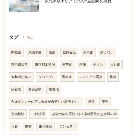
東北沢駅エリアでの入れ歯治療の流れ
タグ
Tags
顕微鏡
成城学園
細菌
世田谷区
東京都
痛くない
東京都知事
東京都水道局
無菌化
疼痛
チタン
入れ歯
違和感が無い
ラバーダム
調布市
レントゲン写真
接着
接着性
審美治療
培養地
金属インレーの下に虫歯が再発した症例です。
炎症
安全
定期検診
口腔清掃
成城の歯科医院･鈴木歯科医院の患者様の声
培養
虫歯
歯科医院
コンセプト