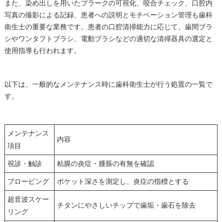
また、染め出しを用いたプラークの可視化、咬合チェック、口腔内
写真の撮影による記録、患者への説明とモチベーション管理も歯科
衛生士の重要な業務です。患者の口腔清掃能力に応じて、歯間ブラ
シやワンタフトブラシ、電動ブラシなどの適切な清掃器具の選定と
使用指導も行われます。
以下は、一般的なメンテナンス時に歯科衛生士が行う処置の一覧で
す。
メンテナンス
内容
項目
視診・触診
粘膜の炎症・腫脹の有無を確認
プロービング
ポケット深さを測定し、炎症の指標とする
超音波スケー
チタンにやさしいチップで歯垢・歯石を除去
リング