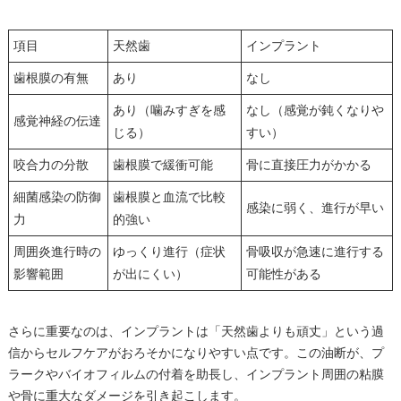
項目
天然歯
インプラント
歯根膜の有無
あり
なし
あり（噛みすぎを感
なし（感覚が鈍くなりや
感覚神経の伝達
じる）
すい）
咬合力の分散
歯根膜で緩衝可能
骨に直接圧力がかかる
細菌感染の防御
歯根膜と血流で比較
感染に弱く、進行が早い
力
的強い
周囲炎進行時の
ゆっくり進行（症状
骨吸収が急速に進行する
影響範囲
が出にくい）
可能性がある
さらに重要なのは、インプラントは「天然歯よりも頑丈」という過
信からセルフケアがおろそかになりやすい点です。この油断が、プ
ラークやバイオフィルムの付着を助長し、インプラント周囲の粘膜
や骨に重大なダメージを引き起こします。