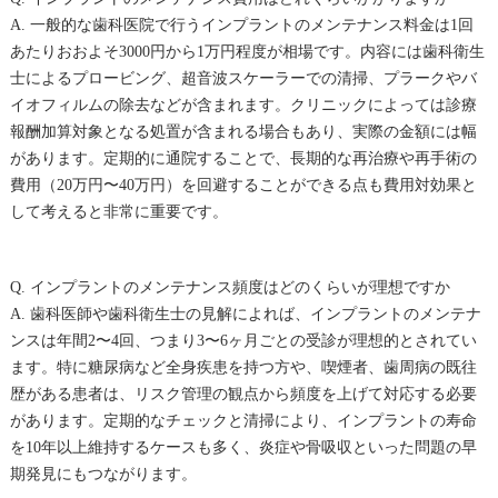
A. 一般的な歯科医院で行うインプラントのメンテナンス料金は1回
あたりおおよそ3000円から1万円程度が相場です。内容には歯科衛生
士によるプロービング、超音波スケーラーでの清掃、プラークやバ
イオフィルムの除去などが含まれます。クリニックによっては診療
報酬加算対象となる処置が含まれる場合もあり、実際の金額には幅
があります。定期的に通院することで、長期的な再治療や再手術の
費用（20万円〜40万円）を回避することができる点も費用対効果と
して考えると非常に重要です。
Q. インプラントのメンテナンス頻度はどのくらいが理想ですか
A. 歯科医師や歯科衛生士の見解によれば、インプラントのメンテナ
ンスは年間2〜4回、つまり3〜6ヶ月ごとの受診が理想的とされてい
ます。特に糖尿病など全身疾患を持つ方や、喫煙者、歯周病の既往
歴がある患者は、リスク管理の観点から頻度を上げて対応する必要
があります。定期的なチェックと清掃により、インプラントの寿命
を10年以上維持するケースも多く、炎症や骨吸収といった問題の早
期発見にもつながります。