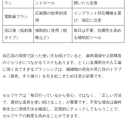
ラシ
ントロール
開いたら交換
広範囲の効率的清
インプラント対応機種を選
電動歯ブラシ
掃
び、強圧に注意
洗口液（低刺激
補助的に使用（朝
毎日は不要。抗菌性を高め
タイプ）
晩など）
る補助的ツール
自己流の清掃で誤った使い方を続けていると、歯肉退縮や上部構造
のぐらつきにつながるリスクもあります。とくに金属部分や人工歯
に強く当てすぎるブラッシングは、補綴物の劣化や見た目のトラブ
ル（着色、すり減り）を引き起こすため注意が必要です。
セルフケアは「毎日行っているから安心」ではなく、「正しい方法
で、適切な道具を使い続けること」が重要です。不安な場合は歯科
衛生士に清掃方法を確認し、定期的にチェックしてもらうことで、
セルフケアの精度を高めることができます。