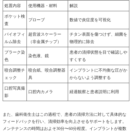
処置内容
使用機器・材料
解説
ポケット検
プローブ
数値で炎症度を可視化
査
バイオフィ
超音波スケーラー
チタン表面を傷つけず、細菌を
ルム除去
（非金属チップ）
物理的に除去
プラーク染
患者の清掃状態を目で確認しや
染色液、鏡
色
すくする
咬合調整チ
咬合紙、咬合調整器
インプラントに不均衡な圧がか
ェック
具
からないよう調整する
口腔写真撮
口腔内カメラ
経過観察と患者説明に利用
影
また、歯科衛生士はこの過程で、患者の清掃方法に対して具体的な
フィードバックを行い、清掃効率を向上させるサポートをします。
メンテナンスの時間はおよそ30分〜60分程度。インプラントが複数