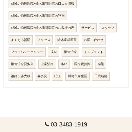
成城の歯科医院･鈴木歯科医院の口コミ情報
成城の歯科医院･鈴木歯科医院の評判
成城の歯科医院･鈴木歯科医院のお客様の声
サービス
スタッフ
よくある質問
アクセス
鈴木歯科医院
お問い合わせ
プライバシーポリシー
成城
根管治療
インプラント
根管治療要多久
虫歯治療
痛い
医療費控除
感染
祖師ヶ谷大蔵
喜多見
狛江
川崎市麻生区
千歳船橋
03-3483-1919