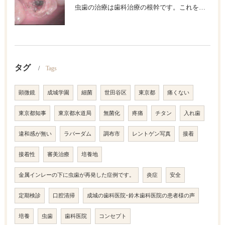
虫歯の治療は歯科治療の根幹です。これを精密にして歯の寿命を長くしましょう。
タグ
Tags
顕微鏡
成城学園
細菌
世田谷区
東京都
痛くない
東京都知事
東京都水道局
無菌化
疼痛
チタン
入れ歯
違和感が無い
ラバーダム
調布市
レントゲン写真
接着
接着性
審美治療
培養地
金属インレーの下に虫歯が再発した症例です。
炎症
安全
定期検診
口腔清掃
成城の歯科医院･鈴木歯科医院の患者様の声
培養
虫歯
歯科医院
コンセプト