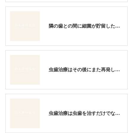
隣の歯との間に細菌が貯留したままだったので、ここが虫歯になりました。ここの接着性審美充填はテクニックが求められます。
虫歯治療はその後にまた再発しない様な治療をするべきです。その点、昔からの金属を詰める治療法は避けるべきです。
虫歯治療は虫歯を治すだけでなく、審美的にも綺麗にしかも長持ちさせなければなりません。