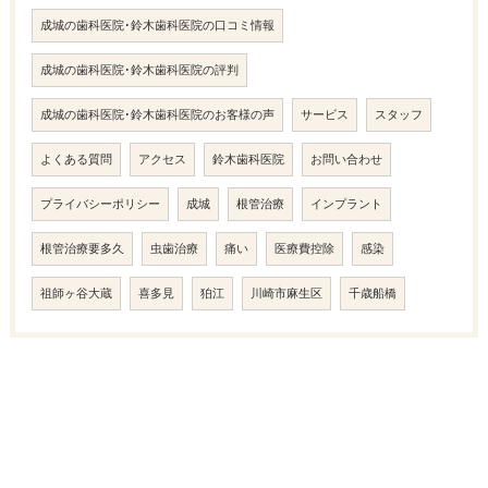
成城の歯科医院･鈴木歯科医院の口コミ情報
成城の歯科医院･鈴木歯科医院の評判
成城の歯科医院･鈴木歯科医院のお客様の声
サービス
スタッフ
よくある質問
アクセス
鈴木歯科医院
お問い合わせ
プライバシーポリシー
成城
根管治療
インプラント
根管治療要多久
虫歯治療
痛い
医療費控除
感染
祖師ヶ谷大蔵
喜多見
狛江
川崎市麻生区
千歳船橋