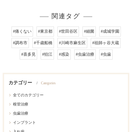
関連タグ
#痛くない
#東京都
#世田谷区
#細菌
#成城学園
#調布市
#千歳船橋
#川崎市麻生区
#祖師ヶ谷大蔵
#喜多見
#狛江
#感染
#虫歯治療
#虫歯
カテゴリー
Categories
全てのカテゴリー
根管治療
虫歯治療
インプラント
入れ歯