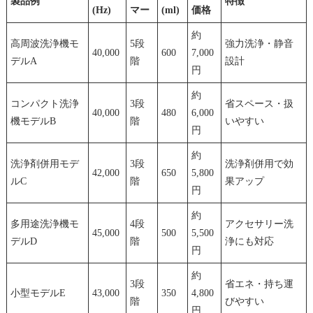
製品例
特徴
(Hz)
マー
(ml)
価格
約
高周波洗浄機モ
5段
強力洗浄・静音
40,000
600
7,000
デルA
階
設計
円
約
コンパクト洗浄
3段
省スペース・扱
40,000
480
6,000
機モデルB
階
いやすい
円
約
洗浄剤併用モデ
3段
洗浄剤併用で効
42,000
650
5,800
ルC
階
果アップ
円
約
多用途洗浄機モ
4段
アクセサリー洗
45,000
500
5,500
デルD
階
浄にも対応
円
約
3段
省エネ・持ち運
小型モデルE
43,000
350
4,800
階
びやすい
円