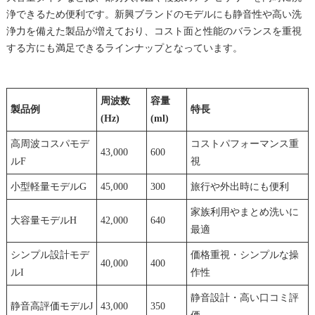
浄できるため便利です。新興ブランドのモデルにも静音性や高い洗
浄力を備えた製品が増えており、コスト面と性能のバランスを重視
する方にも満足できるラインナップとなっています。
周波数
容量
製品例
特長
(Hz)
(ml)
高周波コスパモデ
コストパフォーマンス重
43,000
600
ルF
視
小型軽量モデルG
45,000
300
旅行や外出時にも便利
家族利用やまとめ洗いに
大容量モデルH
42,000
640
最適
シンプル設計モデ
価格重視・シンプルな操
40,000
400
ルI
作性
静音設計・高い口コミ評
静音高評価モデルJ
43,000
350