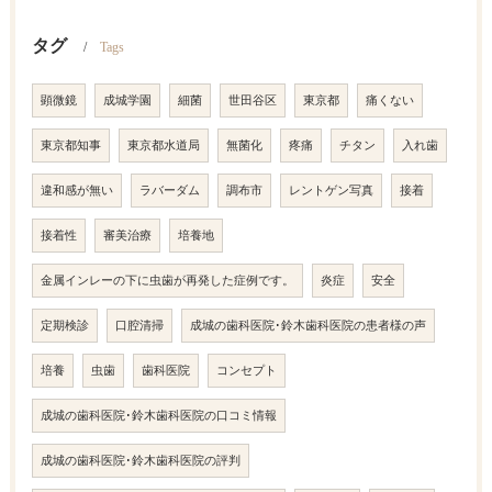
タグ
Tags
顕微鏡
成城学園
細菌
世田谷区
東京都
痛くない
東京都知事
東京都水道局
無菌化
疼痛
チタン
入れ歯
違和感が無い
ラバーダム
調布市
レントゲン写真
接着
接着性
審美治療
培養地
金属インレーの下に虫歯が再発した症例です。
炎症
安全
定期検診
口腔清掃
成城の歯科医院･鈴木歯科医院の患者様の声
培養
虫歯
歯科医院
コンセプト
成城の歯科医院･鈴木歯科医院の口コミ情報
成城の歯科医院･鈴木歯科医院の評判