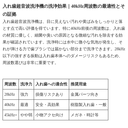
入れ歯超音波洗浄機の洗浄効果｜40kHz周波数の最適性とそ
の証拠
入れ歯超音波洗浄機は、目に見えない汚れや黄ばみをしっかりと落
とす点で高い評価を得ています。特に40kHz前後の周波数は、入れ歯
の材質に優しく、細菌や臭いの原因となる微細な汚れを除去する効
果が確認されています。洗浄時には水中に微小な気泡が発生し、そ
れが弾ける力で歯ブラシでは届かない部分まで洗浄できます。28kHz
以下の強すぎる振動は入れ歯本体へのダメージリスクもあるため、
周波数選びは非常に重要です。
周波数
洗浄力
入れ歯への適合性
推奨用途
28kHz
強力
損傷リスクあり
金属パーツ向き
40kHz
最適
安全・高効果
樹脂製入れ歯・一般
45kHz+
やや弱
小物アクセ向け
メガネ・時計等