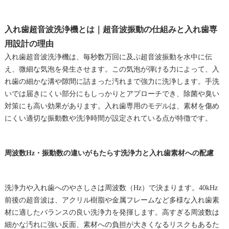
入れ歯超音波洗浄機とは｜超音波振動の仕組みと入れ歯専
用設計の理由
入れ歯超音波洗浄機は、毎秒数万回に及ぶ超音波振動を水中に伝
え、微細な気泡を発生させます。この気泡が弾ける力によって、入
れ歯の細かな溝や隙間に詰まった汚れまで強力に洗浄します。手洗
いでは届きにくい部分にもしっかりとアプローチでき、除菌や臭い
対策にも高い効果があります。入れ歯専用のモデルは、素材を傷め
にくい適切な振動数や洗浄時間が設定されている点が特徴です。
周波数Hz・振動数の違いがもたらす洗浄力と入れ歯素材への配慮
洗浄力や入れ歯へのやさしさは周波数（Hz）で決まります。40kHz
前後の超音波は、アクリル樹脂や金属フレームなど多様な入れ歯素
材に適したバランスの良い洗浄力を発揮します。高すぎる周波数は
細かな汚れに強い反面、素材への負担が大きくなるリスクもあるた