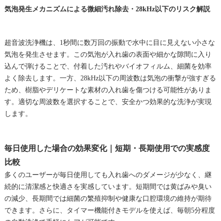
気泡発生メカニズムによる微細汚れ除去・28kHz以下のリスク解説
超音波洗浄機は、1秒間に数万回の振動で水中に目に見えない小さな
気泡を発生させます。この気泡が入れ歯の表面や細かな隙間に入り
込んで弾けることで、付着した汚れやバイオフィルム、細菌を効率
よく除去します。一方、28kHz以下の周波数は気泡の衝撃が強すぎる
ため、樹脂やデリケートな素材の入れ歯を傷つける可能性がありま
す。適切な周波数を選択することで、安全かつ効果的な洗浄が実現
します。
毎日使用した場合の効果変化｜短期・長期使用での実感度
比較
多くのユーザーが毎日使用しても入れ歯へのダメージが少なく、継
続的に清潔感と快適さを実感しています。短期間では黄ばみや臭い
の減少、長期間では細菌の繁殖抑制や健康な口腔環境の維持が期待
できます。さらに、タイマー機能付きモデルを使えば、毎朝5分程度