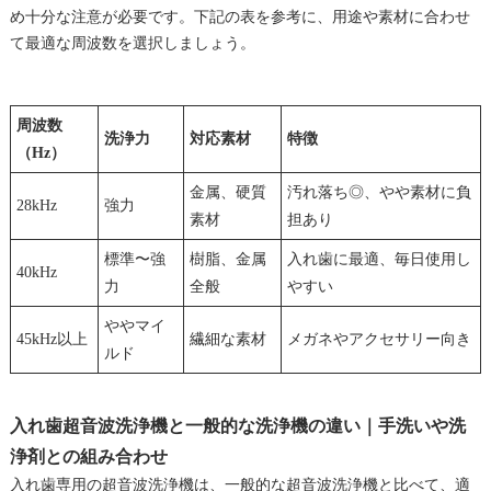
め十分な注意が必要です。下記の表を参考に、用途や素材に合わせ
て最適な周波数を選択しましょう。
周波数
洗浄力
対応素材
特徴
（Hz）
金属、硬質
汚れ落ち◎、やや素材に負
28kHz
強力
素材
担あり
標準〜強
樹脂、金属
入れ歯に最適、毎日使用し
40kHz
力
全般
やすい
ややマイ
45kHz以上
繊細な素材
メガネやアクセサリー向き
ルド
入れ歯超音波洗浄機と一般的な洗浄機の違い｜手洗いや洗
浄剤との組み合わせ
入れ歯専用の超音波洗浄機は、一般的な超音波洗浄機と比べて、適