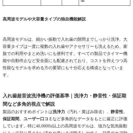
価
高周波モデルや大容量タイプの独自機能解説
高周波モデルは、細かい振動で入れ歯の隙間までしっかり洗浄。大
容量タイプは一度に複数の入れ歯やアクセサリーも洗えるため、家
族での利用やまとめ洗いにも便利です。すべての製品でタイマー機
能や自動停止など安全面にも配慮されており、コストを抑えつつ高
性能なモデルを求める方の要望にも十分応える構成となっていま
す。
入れ歯超音波洗浄機の評価基準｜洗浄力・静音性・保証期
間など多角的視点で解説
製品のおすすめポイントは
洗浄力
（汚れ・黄ばみ除去）、
静音性
、
保証期間
、
ユーザー口コミ
など多角的なデータをもとに厳正に評価
しています。特に40,000Hz以上の高周波モデルは、強力な気泡振動