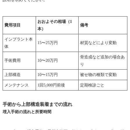
おおよその相場（1
費用項目
備考
本）
インプラント本
15〜25万円
材質などにより変動
体
骨造成など追加の場合あ
手術費用
10〜20万円
り
上部構造
10〜15万円
被せ物の種類で変動
メンテナンス
1回5,000円前後
定期検診ごと
手術から上部構造装着までの流れ
埋入手術の流れと所要時間