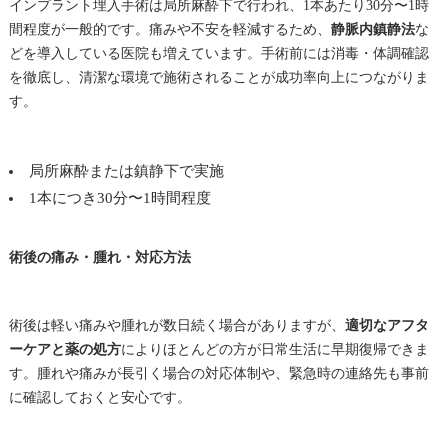
インプラント埋入手術は局所麻酔下で行われ、1本あたり30分〜1時
間程度が一般的です。痛みや不安を軽減するため、
静脈内鎮静法
な
どを導入している医院も増えています。手術前には消毒・体調確認
を徹底し、清潔な環境で施術されることが成功率向上につながりま
す。
局所麻酔または鎮静下で実施
1本につき30分〜1時間程度
術後の痛み・腫れ・対応方法
術後は軽い痛みや腫れが数日続く場合がありますが、
適切なアフタ
ーケアと薬の処方
によりほとんどの方が日常生活に早期復帰できま
す。腫れや痛みが長引く場合の対応体制や、緊急時の連絡先も事前
に確認しておくと安心です。