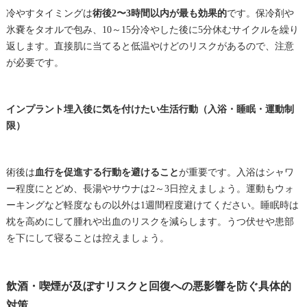
冷やすタイミングは
術後2〜3時間以内が最も効果的
です。保冷剤や
氷嚢をタオルで包み、10～15分冷やした後に5分休むサイクルを繰り
返します。直接肌に当てると低温やけどのリスクがあるので、注意
が必要です。
インプラント埋入後に気を付けたい生活行動（入浴・睡眠・運動制
限）
術後は
血行を促進する行動を避けること
が重要です。入浴はシャワ
ー程度にとどめ、長湯やサウナは2～3日控えましょう。運動もウォ
ーキングなど軽度なもの以外は1週間程度避けてください。睡眠時は
枕を高めにして腫れや出血のリスクを減らします。うつ伏せや患部
を下にして寝ることは控えましょう。
飲酒・喫煙が及ぼすリスクと回復への悪影響を防ぐ具体的
対策