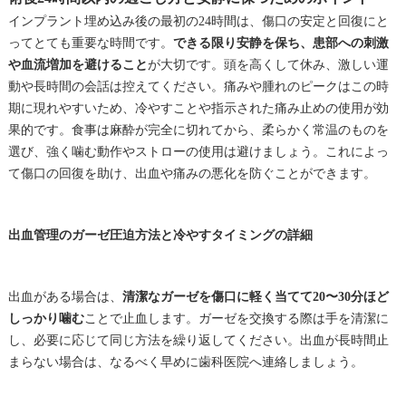
インプラント埋め込み後の最初の24時間は、傷口の安定と回復にと
ってとても重要な時間です。
できる限り安静を保ち、患部への刺激
や血流増加を避けること
が大切です。頭を高くして休み、激しい運
動や長時間の会話は控えてください。痛みや腫れのピークはこの時
期に現れやすいため、冷やすことや指示された痛み止めの使用が効
果的です。食事は麻酔が完全に切れてから、柔らかく常温のものを
選び、強く噛む動作やストローの使用は避けましょう。これによっ
て傷口の回復を助け、出血や痛みの悪化を防ぐことができます。
出血管理のガーゼ圧迫方法と冷やすタイミングの詳細
出血がある場合は、
清潔なガーゼを傷口に軽く当てて20〜30分ほど
しっかり噛む
ことで止血します。ガーゼを交換する際は手を清潔に
し、必要に応じて同じ方法を繰り返してください。出血が長時間止
まらない場合は、なるべく早めに歯科医院へ連絡しましょう。