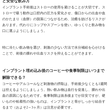
と安全な飲み方
インプラント手術後はストローの使用を避けることが大切です。ス
トローで吸う動作は口腔内の圧力を変化させ、傷口からの出血や血
のかたまり（血餅）の脱落につながるため、治癒を妨げるリスクが
あります。代わりにコップやスプーンを使い、ゆっくりと飲み物を
口に運ぶようにしましょう。
特に冷たい飲み物を選び、刺激の少ない方法で水分補給を心がける
ことで、術後の腫れや出血リスクを抑えることができます。
インプラント埋め込み後のコーヒーや食事制限はいつまで
解除できる？
コーヒーやアルコールなど刺激物の摂取は、手術後少なくとも1週間
は控えるようにしましょう。熱い飲み物は血行を促進し、腫れや出
血の原因になるためです。食事制限は抜糸後までが目安ですが、硬
いものや粘着性の強いものは、インプラントと骨がしっかり結合す
るまで（およそ2～3ヶ月）は注意が必要です。