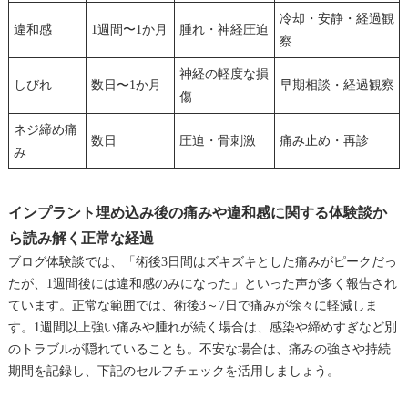
冷却・安静・経過観
違和感
1週間〜1か月
腫れ・神経圧迫
察
神経の軽度な損
しびれ
数日〜1か月
早期相談・経過観察
傷
ネジ締め痛
数日
圧迫・骨刺激
痛み止め・再診
み
インプラント埋め込み後の痛みや違和感に関する体験談か
ら読み解く正常な経過
ブログ体験談では、「術後3日間はズキズキとした痛みがピークだっ
たが、1週間後には違和感のみになった」といった声が多く報告され
ています。正常な範囲では、術後3～7日で痛みが徐々に軽減しま
す。1週間以上強い痛みや腫れが続く場合は、感染や締めすぎなど別
のトラブルが隠れていることも。不安な場合は、痛みの強さや持続
期間を記録し、下記のセルフチェックを活用しましょう。