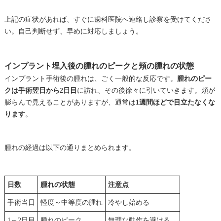
上記の症状があれば、すぐに歯科医院へ連絡し診察を受けてくださ
い。自己判断せず、早めに対応しましょう。
インプラント埋入後の腫れのピークと頬の腫れの状態
インプラント手術後の腫れは、ごく一般的な反応です。
腫れのピー
クは手術翌日から2日目
に訪れ、その後徐々に引いていきます。頬が
膨らんで見えることがありますが、通常は
1週間ほどで目立たなくな
ります
。
腫れの経過は以下の通りまとめられます。
日数
腫れの状態
注意点
手術当日
軽度～中等度の腫れ
冷やし始める
1～2日目
腫れのピーク
無理な動作を避ける