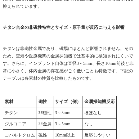
抑えられています。
チタン合金の非磁性特性とサイズ・原子量が反応に与える影響
チタンは非磁性金属であり、磁場にほとんど影響されません。その
ため、空港や医療機関の金属探知機では基本的に検知されにくいで
す。さらに、インプラント自体は直径3～5mm、長さ10mm前後と非
常に小さく、体内金属の存在感がごく低いことも特徴です。下記の
テーブルは各素材の性質を比較したものです。
素材
磁性
サイズ（例）
金属探知機反応
チタン
非磁性
3～5mm
ほぼなし
ジルコニア
非金属
3～5mm
なし
コバルトクロム
磁性
10mm以上
反応しやすい