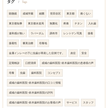
タグ
Tags
顕微鏡
成城学園
細菌
世田谷区
東京都
痛くない
東京都知事
東京都水道局
無菌化
疼痛
チタン
入れ歯
違和感が無い
ラバーダム
調布市
レントゲン写真
接着
接着性
審美治療
培養地
金属インレーの下に虫歯が再発した症例です。
炎症
安全
定期検診
口腔清掃
成城の歯科医院･鈴木歯科医院の患者様の声
培養
虫歯
歯科医院
コンセプト
成城の歯科医院･鈴木歯科医院の口コミ情報
成城の歯科医院･鈴木歯科医院の評判
成城の歯科医院･鈴木歯科医院のお客様の声
サービス
スタッフ