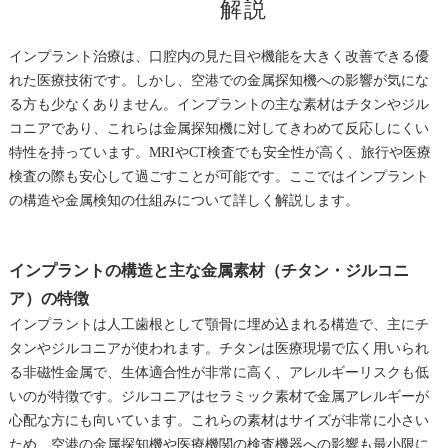
解説
インプラント治療は、口腔内の見た目や機能を大きく改善できる優
れた医療技術です。しかし、空港での金属探知機への影響が気にな
る方も少なくありません。インプラントの主な素材はチタンやジル
コニアであり、これらは金属探知機に対してきわめて反応しにくい
特性を持っています。MRIやCT検査でも安全性が高く、旅行や医療
検査の際も安心して過ごすことが可能です。ここではインプラント
の構造や金属検知の仕組みについて詳しく解説します。
インプラントの構造と主な金属素材（チタン・ジルコニ
ア）の特徴
インプラントは人工歯根として顎骨に埋め込まれる構造で、主にチ
タンやジルコニアが使われます。チタンは医療現場で広く用いられ
る非磁性金属で、生体適合性が非常に高く、アレルギーリスクも低
いのが特徴です。ジルコニアはセラミック素材で金属アレルギーが
心配な方にも向いています。これらの素材はサイズが非常に小さい
ため、空港の金属探知機や医療機関の検査機器への影響も最小限に