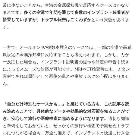
常に少ないことから、空港の金属探知機で反応するケースはかなり
まれです。
多くの空港で年間を通じて多数のインプラント装着者が
搭乗していますが、トラブル報告はごくわずか
という実態がありま
す。
一方で、オールオン4や複数本埋入のケースでは、一部の空港で高感
度設定の金属探知機に反応することも考えられます。しかし、万が
一反応した場合も、インプラント証明書の提示や所定の申告手続き
によってスムーズな対応が可能です。MRIやCT検査時にも、チタン
素材であれば原則として画像の乱れや事故リスクの心配はありませ
ん。
「自分だけ特別なケースかも…」と感じている方も、この記事を読
み進めることで、具体的なデータや効果的な対応策を知ることがで
き、安心して旅行や医療検査に臨めるようになります。
適切な知識
と準備をしておかないと、せっかくの旅行や検査で予期せぬトラブ
ルにつながる場合も。万全な備えで、インプラントと快適に付き合