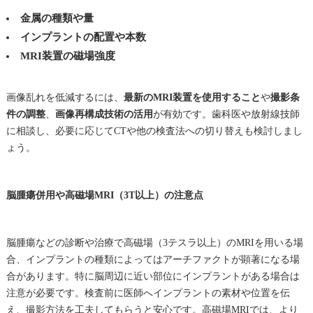
金属の種類や量
インプラントの配置や本数
MRI装置の磁場強度
画像乱れを低減するには、
最新のMRI装置を使用すること
や
撮影条
件の調整
、
画像再構成技術の活用
が有効です。歯科医や放射線技師
に相談し、必要に応じてCTや他の検査法への切り替えも検討しまし
ょう。
脳腫瘍併用や高磁場MRI（3T以上）の注意点
脳腫瘍などの診断や治療で高磁場（3テスラ以上）のMRIを用いる場
合、インプラントの種類によってはアーチファクトが顕著になる場
合があります。特に脳周辺に近い部位にインプラントがある場合は
注意が必要です。検査前に医師へインプラントの素材や位置を伝
え、撮影方法を工夫してもらうと安心です。高磁場MRIでは、より