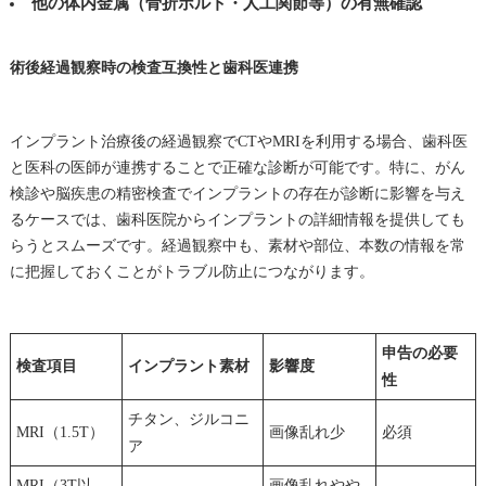
他の体内金属（骨折ボルト・人工関節等）の有無確認
術後経過観察時の検査互換性と歯科医連携
インプラント治療後の経過観察でCTやMRIを利用する場合、歯科医
と医科の医師が連携することで正確な診断が可能です。特に、がん
検診や脳疾患の精密検査でインプラントの存在が診断に影響を与え
るケースでは、歯科医院からインプラントの詳細情報を提供しても
らうとスムーズです。経過観察中も、素材や部位、本数の情報を常
に把握しておくことがトラブル防止につながります。
申告の必要
検査項目
インプラント素材
影響度
性
チタン、ジルコニ
MRI（1.5T）
画像乱れ少
必須
ア
MRI（3T以
画像乱れやや