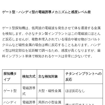
ゲート型・ハンディ型の電磁誘導メカニズムと感度レベル差
ゲート型探知機は、低周波の電磁波を発生させて体を通過する金属
を検知します。小さなチタン製インプラントはこの電磁波にほとん
ど反応しませんが、複数本埋入されている場合や被せ物がコバルト
クロムなど磁性金属の場合は稀に反応することもあります。ハンデ
ィ型は特定部位を近距離で調べるため、感度が高くなりますが、歯
科インプラント単体で検知されるケースは非常に少ないです。
探知機タ
チタンインプラントへの
検知方式
主な検知対象
イプ
反応
電磁誘導
ゲート型
大型・磁性金属
ほぼ反応なし
式
ハンディ
電磁誘導
局所の小型金属