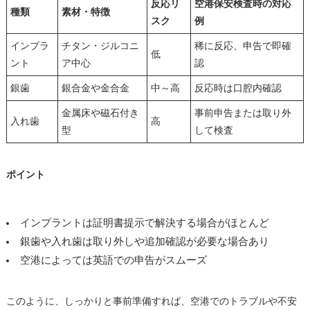
反応リ
空港保安検査時の対応
種類
素材・特徴
スク
例
インプラ
チタン・ジルコニ
稀に反応、申告で即確
低
ント
ア中心
認
銀歯
銀合金や金合金
中～高
反応時は口腔内確認
金属床や磁石付き
事前申告または取り外
入れ歯
高
型
して検査
ポイント
インプラントは証明書提示で解決する場合がほとんど
銀歯や入れ歯は取り外しや追加確認が必要な場合あり
空港によっては英語での申告がスムーズ
このように、しっかりと事前準備すれば、空港でのトラブルや不安