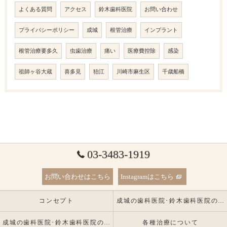
よくある質問
アクセス
鈴木歯科医院
お問い合わせ
プライバシーポリシー
成城
根管治療
インプラント
根管治療要多久
虫歯治療
痛い
医療費控除
感染
祖師ヶ谷大蔵
喜多見
狛江
川崎市麻生区
千歳船橋
03-3483-1919
お問い合わせはこちら
Instagramはこちら
コンセプト
成城の歯科医院･鈴木歯科医院の口コミ情報
成城の歯科医院･鈴木歯科医院の患者様の声
各種治療について