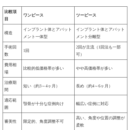
比較項
ワンピース
ツーピース
目
インプラント体とアバット
インプラント体とアバット
構造
メント一体型
メント分離型
手術回
2回が主流（1回法も一部
1回
数
可）
費用相
比較的低価格帯が多い
やや高価格帯が多い
場
治療期
短い（約3～4ヶ月）
長め（約4～6ヶ月）
間
適応範
顎骨が十分な症例向け
幅広い症例に対応
囲
高い、角度や位置の調整が
審美性
限定的、角度調整不可
柔軟