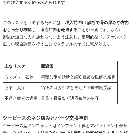
を再埋入する治療が求められます。
このリスクを回避するためには、
埋入前のCT診断で骨の厚みや方向
をしっかり確認し、適応症例を厳選すること
が重要です。さらに、
術後は過度な力が加わらないよう注意し、定期的なメンテナンスと
正しい咬合調整を行うことでトラブルの予防に繋がります。
主なリスク
回避策
方向ズレ・破損
精密な事前診断と経験豊富な医師の選択
感染・炎症
術後の口腔ケアと早期の医療機関受診
不適合症例の選択
骨量・骨幅など適応条件の厳守
ツーピースのネジ緩みとパーツ交換事例
ツーピース型インプラントはインプラント体とアバットメントが分
離しているため、
ネジ緩みやパーツの摩耗・脱落が発生することが