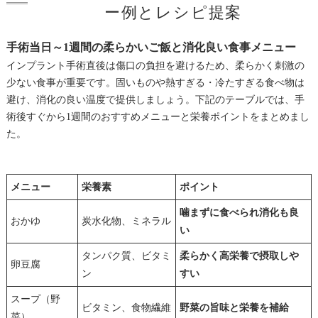
ー例とレシピ提案
手術当日～1週間の柔らかいご飯と消化良い食事メニュー
インプラント手術直後は傷口の負担を避けるため、柔らかく刺激の
少ない食事が重要です。固いものや熱すぎる・冷たすぎる食べ物は
避け、消化の良い温度で提供しましょう。下記のテーブルでは、手
術後すぐから1週間のおすすめメニューと栄養ポイントをまとめまし
た。
メニュー
栄養素
ポイント
噛まずに食べられ消化も良
おかゆ
炭水化物、ミネラル
い
タンパク質、ビタミ
柔らかく高栄養で摂取しや
卵豆腐
ン
すい
スープ（野
ビタミン、食物繊維
野菜の旨味と栄養を補給
菜）