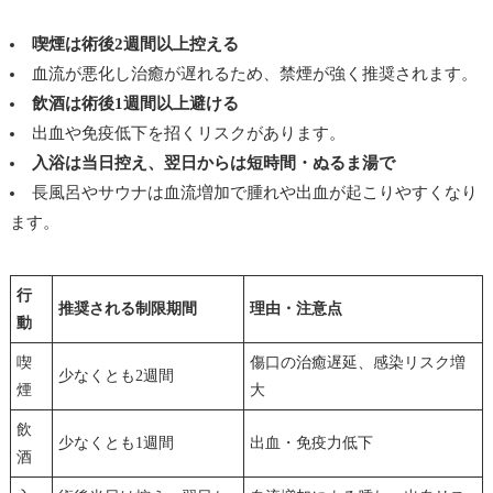
喫煙は術後2週間以上控える
血流が悪化し治癒が遅れるため、禁煙が強く推奨されます。
飲酒は術後1週間以上避ける
出血や免疫低下を招くリスクがあります。
入浴は当日控え、翌日からは短時間・ぬるま湯で
長風呂やサウナは血流増加で腫れや出血が起こりやすくなり
ます。
行
推奨される制限期間
理由・注意点
動
喫
傷口の治癒遅延、感染リスク増
少なくとも2週間
煙
大
飲
少なくとも1週間
出血・免疫力低下
酒