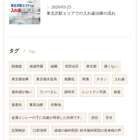
2026/05/25
東北沢駅エリアでの入れ歯治療の流れ
タグ
Tags
顕微鏡
成城学園
細菌
世田谷区
東京都
痛くない
東京都知事
東京都水道局
無菌化
疼痛
チタン
入れ歯
違和感が無い
ラバーダム
調布市
レントゲン写真
接着
接着性
審美治療
培養地
金属インレーの下に虫歯が再発した症例です。
炎症
安全
定期検診
口腔清掃
成城の歯科医院･鈴木歯科医院の患者様の声