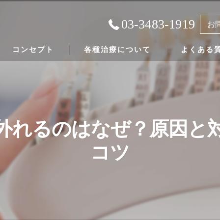
03-3483-1919
お
コンセプト
各種治療について
よくある
成城の歯科医院･鈴木歯科医院の口コミ情報
虫歯治療の最も大切な事について
成城の歯科医院･鈴木歯科医院の患者様の声
根管治療
外れるのはなぜ？原因と
インプラントについて
コツ
入れ歯について
虫歯にならない予防法について
歯科にまつわる健康法について