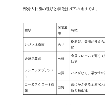
部分入れ歯の種類と特徴は以下の通りです。
保険適
種類
特徴
用
樹脂製。費用が抑えら
レジン床義歯
あり
能
金属フレームで薄くて
金属床義歯
自費
快適
ノンクラスプデンチ
自費
バネがなく、柔軟性の
ャー
コーヌスクローネ義
歯にかぶせる金属冠と
自費
歯
感と精密性