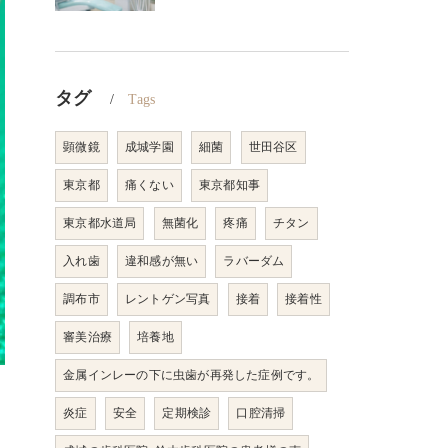
タグ
Tags
顕微鏡
成城学園
細菌
世田谷区
東京都
痛くない
東京都知事
東京都水道局
無菌化
疼痛
チタン
入れ歯
違和感が無い
ラバーダム
調布市
レントゲン写真
接着
接着性
審美治療
培養地
金属インレーの下に虫歯が再発した症例です。
炎症
安全
定期検診
口腔清掃