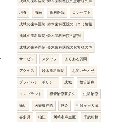
成城の歯科医院･鈴木歯科医院の患者様の声
培養
虫歯
歯科医院
コンセプト
成城の歯科医院･鈴木歯科医院の口コミ情報
成城の歯科医院･鈴木歯科医院の評判
成城の歯科医院･鈴木歯科医院のお客様の声
チ
サービス
スタッフ
よくある質問
アクセス
鈴木歯科医院
お問い合わせ
プライバシーポリシー
成城
根管治療
インプラント
根管治療要多久
虫歯治療
痛い
医療費控除
感染
祖師ヶ谷大蔵
喜多見
狛江
川崎市麻生区
千歳船橋