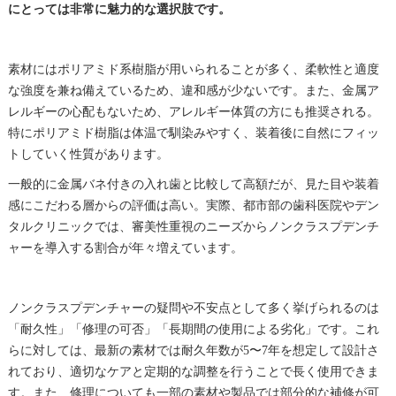
にとっては非常に魅力的な選択肢です。
素材にはポリアミド系樹脂が用いられることが多く、柔軟性と適度
な強度を兼ね備えているため、違和感が少ないです。また、金属ア
レルギーの心配もないため、アレルギー体質の方にも推奨される。
特にポリアミド樹脂は体温で馴染みやすく、装着後に自然にフィッ
トしていく性質があります。
一般的に金属バネ付きの入れ歯と比較して高額だが、見た目や装着
感にこだわる層からの評価は高い。実際、都市部の歯科医院やデン
タルクリニックでは、審美性重視のニーズからノンクラスプデンチ
ャーを導入する割合が年々増えています。
ノンクラスプデンチャーの疑問や不安点として多く挙げられるのは
「耐久性」「修理の可否」「長期間の使用による劣化」です。これ
らに対しては、最新の素材では耐久年数が5〜7年を想定して設計さ
れており、適切なケアと定期的な調整を行うことで長く使用できま
す。また、修理についても一部の素材や製品では部分的な補修が可