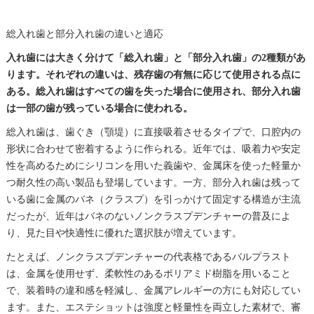
総入れ歯と部分入れ歯の違いと適応
入れ歯には大きく分けて「総入れ歯」と「部分入れ歯」の2種類があ
ります。それぞれの違いは、残存歯の有無に応じて使用される点に
ある。総入れ歯はすべての歯を失った場合に使用され、部分入れ歯
は一部の歯が残っている場合に使われる。
総入れ歯は、歯ぐき（顎堤）に直接吸着させるタイプで、口腔内の
形状に合わせて密着するように作られる。近年では、吸着力や安定
性を高めるためにシリコンを用いた義歯や、金属床を使った軽量か
つ耐久性の高い製品も登場しています。一方、部分入れ歯は残って
いる歯に金属のバネ（クラスプ）を引っかけて固定する構造が主流
だったが、近年はバネのないノンクラスプデンチャーの普及によ
り、見た目や快適性に優れた選択肢が増えています。
たとえば、ノンクラスプデンチャーの代表格であるバルプラスト
は、金属を使用せず、柔軟性のあるポリアミド樹脂を用いること
で、装着時の違和感を軽減し、金属アレルギーの方にも対応してい
ます。また、エステショットは強度と軽量性を両立した素材で、審