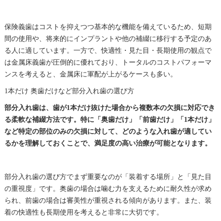
保険義歯はコストを抑えつつ基本的な機能を備えているため、短期
間の使用や、将来的にインプラントや他の補綴に移行する予定のあ
る人に適しています。一方で、快適性・見た目・長期使用の観点で
は金属床義歯が圧倒的に優れており、トータルのコストパフォーマ
ンスを考えると、金属床に軍配が上がるケースも多い。
1本だけ 奥歯だけなど部分入れ歯の選び方
部分入れ歯は、歯が1本だけ抜けた場合から複数本の欠損に対応でき
る柔軟な補綴方法です。特に「奥歯だけ」「前歯だけ」「1本だけ」
など特定の部位のみの欠損に対して、どのような入れ歯が適してい
るかを理解しておくことで、満足度の高い治療が可能となります。
部分入れ歯の選び方でまず重要なのが「装着する場所」と「見た目
の重視度」です。奥歯の場合は噛む力を支えるために耐久性が求め
られ、前歯の場合は審美性が重視される傾向があります。また、装
着の快適性も長期使用を考えると非常に大切です。