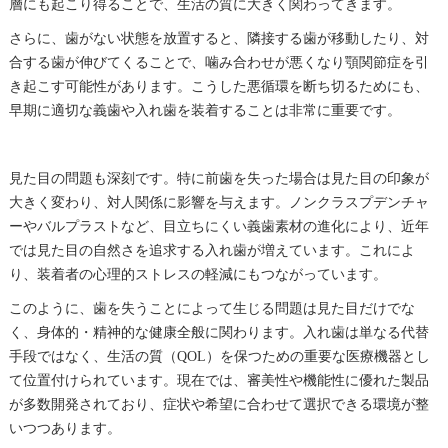
層にも起こり得ることで、生活の質に大きく関わってきます。
さらに、歯がない状態を放置すると、隣接する歯が移動したり、対
合する歯が伸びてくることで、噛み合わせが悪くなり顎関節症を引
き起こす可能性があります。こうした悪循環を断ち切るためにも、
早期に適切な義歯や入れ歯を装着することは非常に重要です。
見た目の問題も深刻です。特に前歯を失った場合は見た目の印象が
大きく変わり、対人関係に影響を与えます。ノンクラスプデンチャ
ーやバルプラストなど、目立ちにくい義歯素材の進化により、近年
では見た目の自然さを追求する入れ歯が増えています。これによ
り、装着者の心理的ストレスの軽減にもつながっています。
このように、歯を失うことによって生じる問題は見た目だけでな
く、身体的・精神的な健康全般に関わります。入れ歯は単なる代替
手段ではなく、生活の質（QOL）を保つための重要な医療機器とし
て位置付けられています。現在では、審美性や機能性に優れた製品
が多数開発されており、症状や希望に合わせて選択できる環境が整
いつつあります。