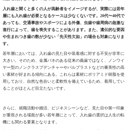
入れ歯と聞くと多くの人が高齢者をイメージするが、実際には若年
層にも入れ歯が必要となるケースは少なくないです。20代〜40代で
あっても、交通事故やスポーツによる外傷、虫歯や歯周病の急激な
進行によって、歯を喪失することがあります。また、遺伝的な要因
や生まれつき歯の数が少ない「先天性欠如」の場合も対象になりま
す。
若年層においては、入れ歯の見た目や装着感に対する不安が非常に
大きい。そのため、金属バネのある従来の義歯ではなく、ノンワイ
ヤー型のノンクラスプデンチャーやバルプラストなどの審美性の高
い素材が好まれる傾向にある。これらは素材にポリアミド樹脂を使
用しており、自然な色合いと柔軟性を備えているため、着用してい
ることがほとんど目立たないです。
さらに、就職活動や婚活、ビジネスシーンなど、見た目や第一印象
が重視される場面が多い若年層にとって、入れ歯の選択は人生の転
機にも関わる要素となります。