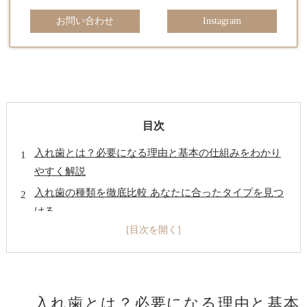
お問い合わせ
Instagram
目次
入れ歯とは？必要になる理由と基本の仕組みをわかり
やすく解説
入れ歯の種類を徹底比較 あなたに合ったタイプを見つ
ける
金属床義歯・保険義歯との比較
まとめ
よくある質問
医院概要
入れ歯とは？必要になる理由と基本