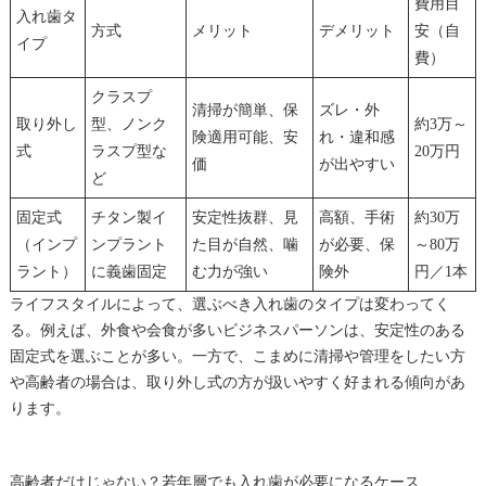
費用目
入れ歯タ
方式
メリット
デメリット
安（自
イプ
費）
クラスプ
清掃が簡単、保
ズレ・外
取り外し
型、ノンク
約3万～
険適用可能、安
れ・違和感
式
ラスプ型な
20万円
価
が出やすい
ど
固定式
チタン製イ
安定性抜群、見
高額、手術
約30万
（インプ
ンプラント
た目が自然、噛
が必要、保
～80万
ラント）
に義歯固定
む力が強い
険外
円／1本
ライフスタイルによって、選ぶべき入れ歯のタイプは変わってく
る。例えば、外食や会食が多いビジネスパーソンは、安定性のある
固定式を選ぶことが多い。一方で、こまめに清掃や管理をしたい方
や高齢者の場合は、取り外し式の方が扱いやすく好まれる傾向があ
ります。
高齢者だけじゃない？若年層でも入れ歯が必要になるケース