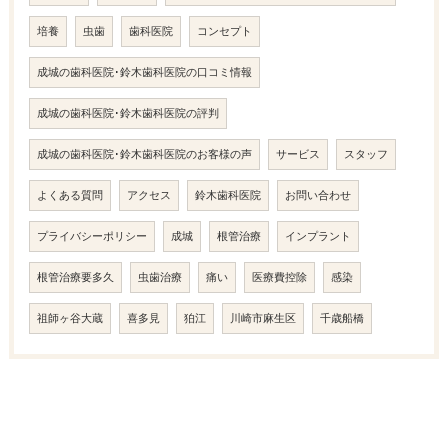
培養
虫歯
歯科医院
コンセプト
成城の歯科医院･鈴木歯科医院の口コミ情報
成城の歯科医院･鈴木歯科医院の評判
成城の歯科医院･鈴木歯科医院のお客様の声
サービス
スタッフ
よくある質問
アクセス
鈴木歯科医院
お問い合わせ
プライバシーポリシー
成城
根管治療
インプラント
根管治療要多久
虫歯治療
痛い
医療費控除
感染
祖師ヶ谷大蔵
喜多見
狛江
川崎市麻生区
千歳船橋