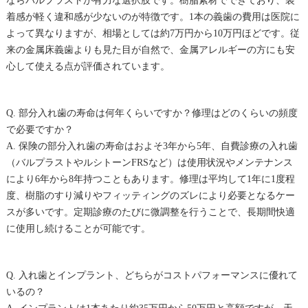
ならバルプラストが有力な選択肢です。樹脂素材でできており、装
着感が軽く違和感が少ないのが特徴です。1本の義歯の費用は医院に
よって異なりますが、相場としては約7万円から10万円ほどです。従
来の金属床義歯よりも見た目が自然で、金属アレルギーの方にも安
心して使える点が評価されています。
Q. 部分入れ歯の寿命は何年くらいですか？修理はどのくらいの頻度
で必要ですか？
A. 保険の部分入れ歯の寿命はおよそ3年から5年、自費診療の入れ歯
（バルプラストやルシトーンFRSなど）は使用状況やメンテナンス
により6年から8年持つこともあります。修理は平均して1年に1度程
度、樹脂のすり減りやフィッティングのズレにより必要となるケー
スが多いです。定期診療のたびに微調整を行うことで、長期間快適
に使用し続けることが可能です。
Q. 入れ歯とインプラント、どちらがコストパフォーマンスに優れて
いるの？