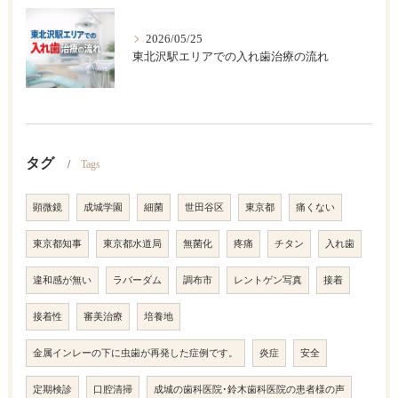
2026/05/25
東北沢駅エリアでの入れ歯治療の流れ
タグ
Tags
顕微鏡
成城学園
細菌
世田谷区
東京都
痛くない
東京都知事
東京都水道局
無菌化
疼痛
チタン
入れ歯
違和感が無い
ラバーダム
調布市
レントゲン写真
接着
接着性
審美治療
培養地
金属インレーの下に虫歯が再発した症例です。
炎症
安全
定期検診
口腔清掃
成城の歯科医院･鈴木歯科医院の患者様の声