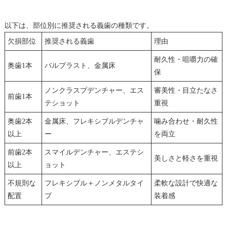
以下は、部位別に推奨される義歯の種類です。
欠損部位
推奨される義歯
理由
耐久性・咀嚼力の確
奥歯1本
バルプラスト、金属床
保
ノンクラスプデンチャー、エス
審美性・目立たなさ
前歯1本
テショット
重視
奥歯2本
金属床、フレキシブルデンチャ
噛み合わせ・耐久性
以上
ー
を両立
前歯2本
スマイルデンチャー、エステシ
美しさと軽さを重視
以上
ョット
不規則な
フレキシブル＋ノンメタルタイ
柔軟な設計で快適な
配置
プ
装着感