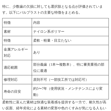
特に、少数歯の欠損に対しても選択肢となる点が評価されていま
す。以下にバルプラストの主要な特徴をまとめる。
特徴
内容
素材
ナイロン系ポリマー
特徴
柔軟・軽量・目立たない
金属アレルギー
あり
対応
部分義歯（1本〜複数本）、特に審美重視の部
適応範囲
位に最適
修理対応
原則不可（一部技工所では対応可）
約5〜7年（使用状況・メンテナンスにより変
寿命の目安
動）
柔軟性に富んだ素材は快適な装着感を提供する一方で、耐久性が高
い反面、経年劣化による素材の変形や色のくすみが気になる人もい